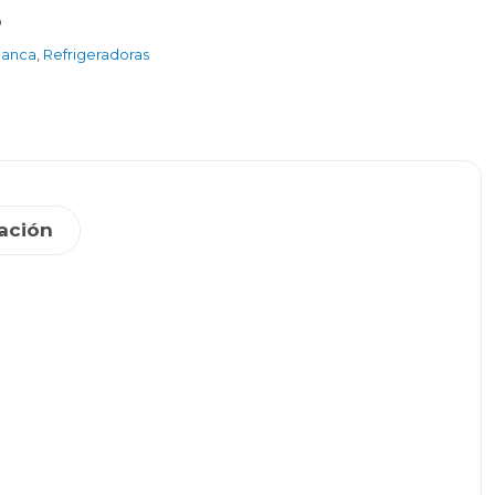
O
lanca
,
Refrigeradoras
ación