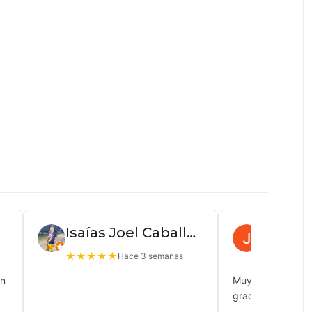
Isaías Joel Caballero
Juan P
★
★
★
★
★
★
★
★
★
Hace 3 semanas
ón
Muy buena atenc
gracias