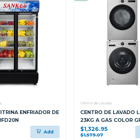
s
Centro de Lavado
VITRINA ENFRIADOR DE
CENTRO DE LAVADO L
RFD20N
23KG A GAS COLOR G
WM23VFXS6/DF74VF
$1,326.95
Add
$1,579.07