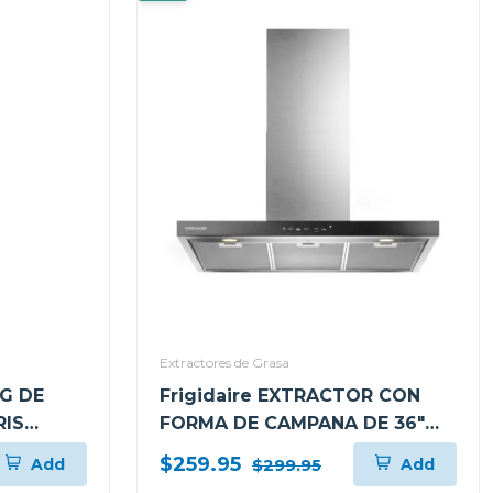
Extractores de Grasa
G DE
Frigidaire EXTRACTOR CON
RIS
FORMA DE CAMPANA DE 36"
XS6B
PARA PARED L904EXI
$259.95
Add
Add
$299.95