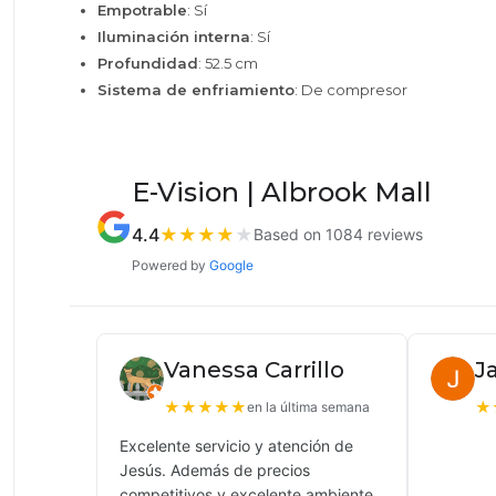
Empotrable
: Sí
Iluminación interna
: Sí
Profundidad
: 52.5 cm
Sistema de enfriamiento
: De compresor
E-Vision | Albrook Mall
4.4
★
★
★
★
★
Based on 1084 reviews
Powered by
Google
Vanessa Carrillo
J
★
★
★
★
★
★
en la última semana
Excelente servicio y atención de
Jesús. Además de precios
competitivos y excelente ambiente.