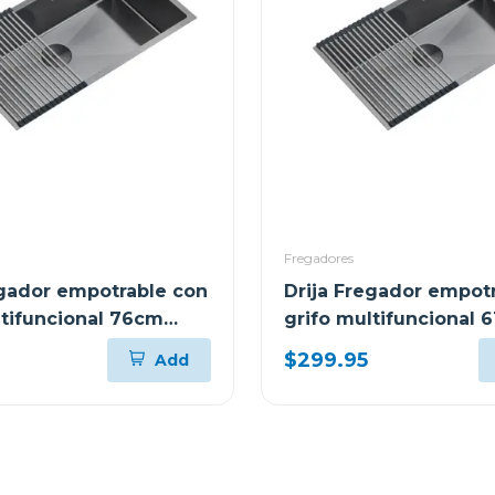
Fregadores
egador empotrable con
Drija Fregador empot
ltifuncional 76cm
grifo multifuncional 
murano
$299.95
Add