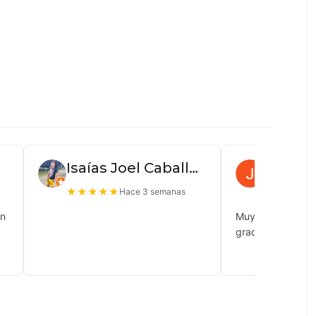
Isaías Joel Caballero
Juan P
★
★
★
★
★
★
★
★
★
Hace 3 semanas
ón
Muy buena atenc
gracias