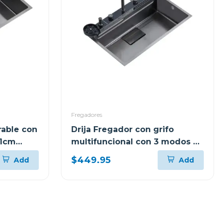
Fregadores
rable con
Drija Fregador con grifo
61cm
multifuncional con 3 modos en
acero inoxidable de 75cm
$449.95
Add
Add
amalfi