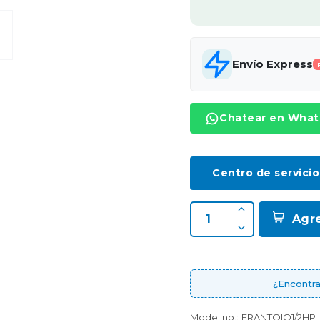
Envío Express
Chatear en Wha
Centro de servicio
Agr
¿Encontra
Model no.:
FRANTOIO1/2HP