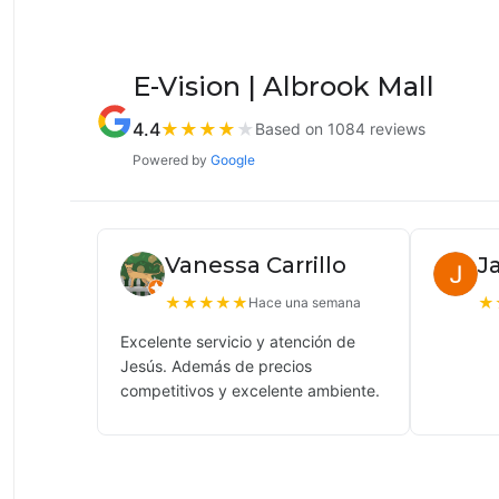
E-Vision | Albrook Mall
4.4
★
★
★
★
★
Based on 1084 reviews
Powered by
Google
Vanessa Carrillo
J
★
★
★
★
★
★
Hace una semana
Excelente servicio y atención de
Jesús. Además de precios
competitivos y excelente ambiente.