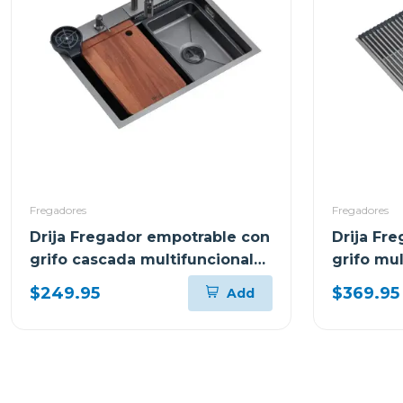
Fregadores
Fregadores
Drija Fregador empotrable con
Drija Fr
grifo cascada multifuncional
grifo mu
68cm cirella
murano
$249.95
$369.95
Add