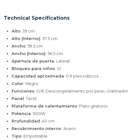
Technical Specifications
Alto
: 39 cm
Alto (Interno)
: 37.3 cm
Ancho
: 59.5 cm
Ancho (Interno)
: 56.5 cm
Apertura de puerta
: Lateral
Bloqueo para niños
: Sí
Capacidad aproximada
: 0.9 pies cúbicos
Color
: Negro
Funciones
: Grill, Descongelamiento por peso, Gratinador
Panel
: Táctil
Plataforma de calentamiento
: Plato giratorio
Potencia
: 900W
Profundidad
: 40 cm
Recubrimiento interior
: Acero
Tipo
: Empotrable