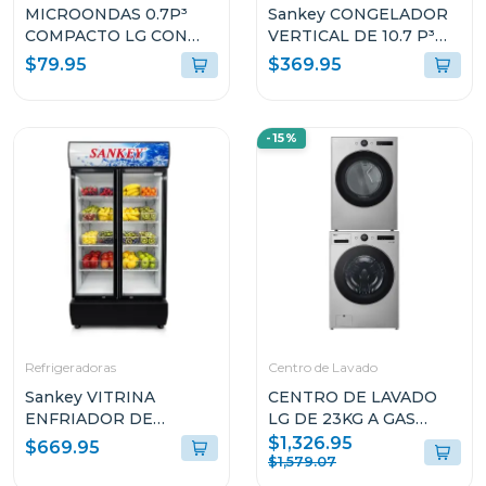
MICROONDAS 0.7P³
Sankey CONGELADOR
COMPACTO LG CON
VERTICAL DE 10.7 P³
PUERTA DE CRISTAL
RFC1301
$79.95
$369.95
MS2082
-15%
Refrigeradoras
Centro de Lavado
Sankey VITRINA
CENTRO DE LAVADO
ENFRIADOR DE
LG DE 23KG A GAS
20CUFT RFD20N
COLOR GRIS
$1,326.95
$669.95
WM23VFXS6/DF74VFXS6B
$1,579.07