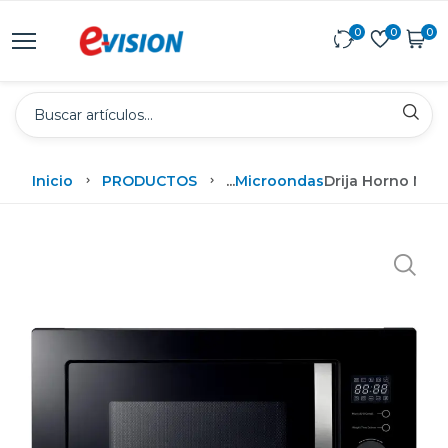
0
0
0
Inicio
PRODUCTOS
...
Microondas
Drija Horno Micr