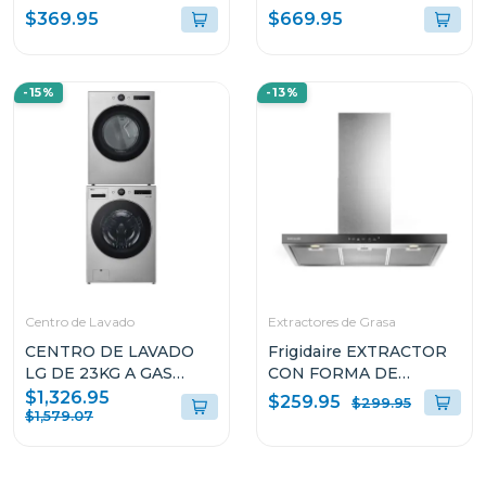
RFC1301
20CUFT RFD20N
$369.95
$669.95
-15%
-13%
Centro de Lavado
Extractores de Grasa
CENTRO DE LAVADO
Frigidaire EXTRACTOR
LG DE 23KG A GAS
CON FORMA DE
COLOR GRIS
CAMPANA DE 36" PARA
$1,326.95
$259.95
$299.95
WM23VFXS6/DF74VFXS6B
PARED L904EXI
$1,579.07