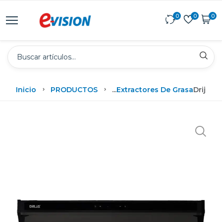
0
0
0
Inicio
PRODUCTOS
...
Extractores De Grasa
Drija E