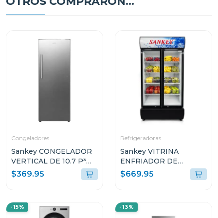
OTROS COMPRARON...
Congeladores
Refrigeradoras
Sankey CONGELADOR
Sankey VITRINA
VERTICAL DE 10.7 P³
ENFRIADOR DE
RFC1301
20CUFT RFD20N
$369.95
$669.95
-15%
-13%