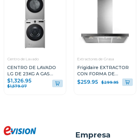
Centro de Lavado
Extractores de Grasa
CENTRO DE LAVADO
Frigidaire EXTRACTOR
LG DE 23KG A GAS
CON FORMA DE
COLOR GRIS
CAMPANA DE 36" PARA
$1,326.95
$259.95
$299.95
WM23VFXS6/DF74VFXS6B
PARED L904EXI
$1,579.07
Empresa