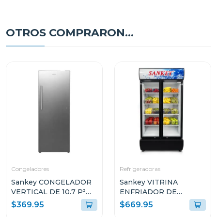
OTROS COMPRARON...
Congeladores
Refrigeradoras
Sankey CONGELADOR
Sankey VITRINA
VERTICAL DE 10.7 P³
ENFRIADOR DE
RFC1301
20CUFT RFD20N
$369.95
$669.95