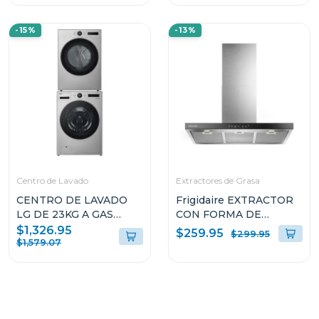
-15%
-13%
Centro de Lavado
Extractores de Grasa
CENTRO DE LAVADO
Frigidaire EXTRACTOR
LG DE 23KG A GAS
CON FORMA DE
COLOR GRIS
CAMPANA DE 36" PARA
$1,326.95
$259.95
$299.95
WM23VFXS6/DF74VFXS6B
PARED L904EXI
$1,579.07