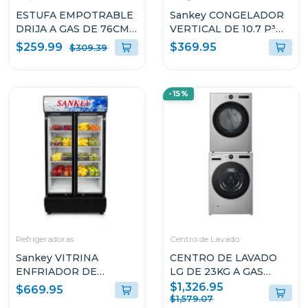
ESTUFA EMPOTRABLE
Sankey CONGELADOR
DRIJA A GAS DE 76CM
VERTICAL DE 10.7 P³
DE 5 QUEMADORES
RFC1301
$259.99
$369.95
$309.39
VITROCERAMICA
TOSCANA76PROB
-15%
Refrigeradoras
Centro de Lavado
Sankey VITRINA
CENTRO DE LAVADO
ENFRIADOR DE
LG DE 23KG A GAS
20CUFT RFD20N
COLOR GRIS
$1,326.95
$669.95
WM23VFXS6/DF74VFXS6B
$1,579.07