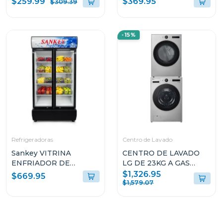
$259.99
$369.95
$309.39
VITROCERAMICA
TOSCANA76PROB
-15%
Refrigeradoras
Centro de Lavado
Sankey VITRINA
CENTRO DE LAVADO
ENFRIADOR DE
LG DE 23KG A GAS
20CUFT RFD20N
COLOR GRIS
$1,326.95
$669.95
WM23VFXS6/DF74VFXS6B
$1,579.07