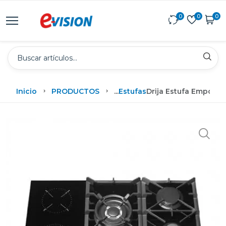
0
0
0
Inicio
PRODUCTOS
...
Estufas
Drija Estufa Empotrab