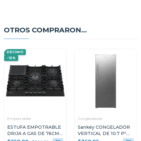
OTROS COMPRARON...
DECIMO
-15%
Empotrables
Congeladores
ESTUFA EMPOTRABLE
Sankey CONGELADOR
DRIJA A GAS DE 76CM
VERTICAL DE 10.7 P³
DE 5 QUEMADORES
RFC1301