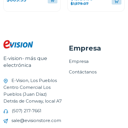
WM23VFXS6/DF74VFXS6B
$1,579.07
Empresa
E-vision- más que
Empresa
electrónica
Contáctanos
E-Vision, Los Pueblos
Centro Comercial Los
Pueblos (Juan Díaz)
Detrás de Conway, local A7
(507) 217-7661
sale@evisionstore.com