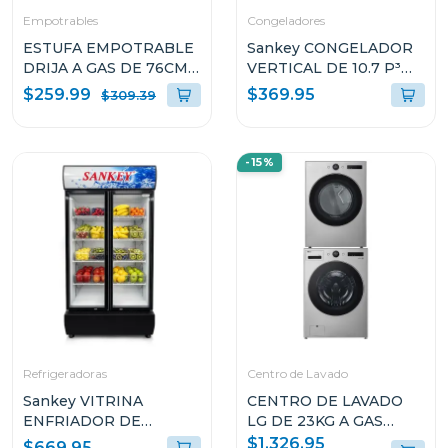
Empotrables
Congeladores
ESTUFA EMPOTRABLE
Sankey CONGELADOR
DRIJA A GAS DE 76CM
VERTICAL DE 10.7 P³
DE 5 QUEMADORES
RFC1301
$259.99
$369.95
$309.39
VITROCERAMICA
TOSCANA76PROB
-15%
Refrigeradoras
Centro de Lavado
Sankey VITRINA
CENTRO DE LAVADO
ENFRIADOR DE
LG DE 23KG A GAS
20CUFT RFD20N
COLOR GRIS
$1,326.95
$669.95