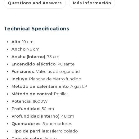
Questions and Answers
Más información
Technical Specifications
Alto
: 10 cm
Ancho
: 76 cm
Ancho (Interno)
: 73 cm
Encendido eléctrico
: Pulsante
Funciones
: Válvulas de seguridad
Incluye
: Plancha de hierro fundido
Método de calentamiento
: A gas LP
Método de control
: Perillas
Potencia
: 11600W
Profundidad
: 50 cm
Profundidad (Interno)
: 48 cm
Quemadores
: 5 quemadores
Tipo de parrillas
: Hierro colado
Tipo de sobre
: Acero