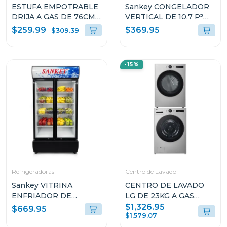
ESTUFA EMPOTRABLE
Sankey CONGELADOR
DRIJA A GAS DE 76CM
VERTICAL DE 10.7 P³
DE 5 QUEMADORES
RFC1301
$259.99
$369.95
$309.39
VITROCERAMICA
TOSCANA76PROB
-15%
Refrigeradoras
Centro de Lavado
Sankey VITRINA
CENTRO DE LAVADO
ENFRIADOR DE
LG DE 23KG A GAS
20CUFT RFD20N
COLOR GRIS
$1,326.95
$669.95
WM23VFXS6/DF74VFXS6B
$1,579.07