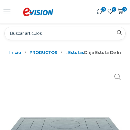
0
0
0
Inicio
PRODUCTOS
...
Estufas
Drija Estufa De Indu