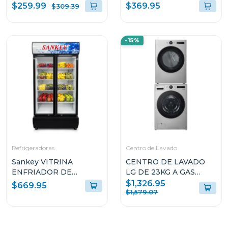
DE 5 QUEMADORES
RFC1301
$259.99
$369.95
$309.39
VITROCERAMICA
TOSCANA76PROB
-15%
Refrigeradoras
Centro de Lavado
Sankey VITRINA
CENTRO DE LAVADO
ENFRIADOR DE
LG DE 23KG A GAS
20CUFT RFD20N
COLOR GRIS
$1,326.95
$669.95
WM23VFXS6/DF74VFXS6B
$1,579.07