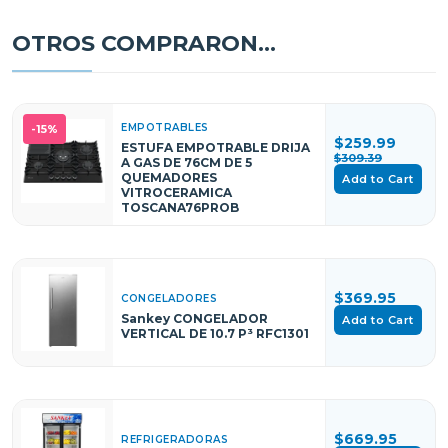
OTROS COMPRARON...
EMPOTRABLES
-15%
$259.99
ESTUFA EMPOTRABLE DRIJA
$309.39
A GAS DE 76CM DE 5
QUEMADORES
Add to Cart
VITROCERAMICA
TOSCANA76PROB
$369.95
CONGELADORES
Sankey CONGELADOR
Add to Cart
VERTICAL DE 10.7 P³ RFC1301
$669.95
REFRIGERADORAS