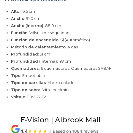
Alto
: 10.5 cm
Ancho
: 91.0 cm
Ancho (Interno)
: 88.0 cm
Función
: Válvula de seguridad
Función de encendido
: Sí (Automático)
Método de calentamiento
: A gas
Profundidad
: 51 cm
Profundidad (Interna)
: 48 cm
Quemadores
: 6 quemadores, Quemadores SABAF
Tipo
: Empotrable
Tipo de parrillas
: Hierro colado
Tipo de sobre
: Vitro cerámica
Voltaje
: 110V, 220V
E-Vision | Albrook Mall
4.4
★
★
★
★
★
Based on 1084 reviews