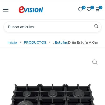
0
0
0
Inicio
PRODUCTOS
...
Estufas
Drija Estufa A Gas 9