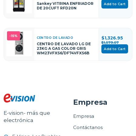
Sankey VITRINA ENFRIADOR
Add to Cart
DE 20CUFT RFD20N
-15%
$1,326.95
CENTRO DE LAVADO
$1,579.07
CENTRO DE LAVADO LG DE
23KG A GAS COLOR GRIS
Add to Cart
WM23VFXS6/DF74VFXS6B
Empresa
E-vision- más que
Empresa
electrónica
Contáctanos