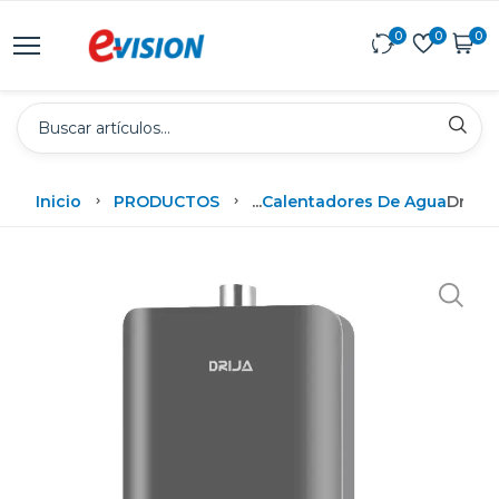
0
0
0
Inicio
PRODUCTOS
...
Calentadores De Agua
Drija 