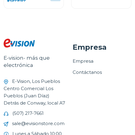
WM23VFXS6/DF74VFXS6B
PARED L904EXI
$1,579.07
Empresa
E-vision- más que
Empresa
electrónica
Contáctanos
E-Vision, Los Pueblos
Centro Comercial Los
Pueblos (Juan Díaz)
Detrás de Conway, local A7
(507) 217-7661
sale@evisionstore.com
Lunes a Sábado 10:00