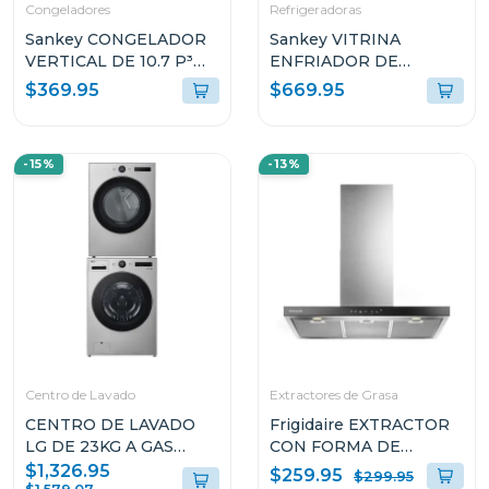
Congeladores
Refrigeradoras
Sankey CONGELADOR
Sankey VITRINA
VERTICAL DE 10.7 P³
ENFRIADOR DE
RFC1301
20CUFT RFD20N
$369.95
$669.95
-15%
-13%
Centro de Lavado
Extractores de Grasa
CENTRO DE LAVADO
Frigidaire EXTRACTOR
LG DE 23KG A GAS
CON FORMA DE
COLOR GRIS
CAMPANA DE 36" PARA
$1,326.95
$259.95
$299.95