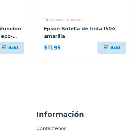
Tintas para impresoras
ifunción
Epson Botella de tinta t504
 eco-
amarilla
$11.95
Add
Add
Información
Contáctenos