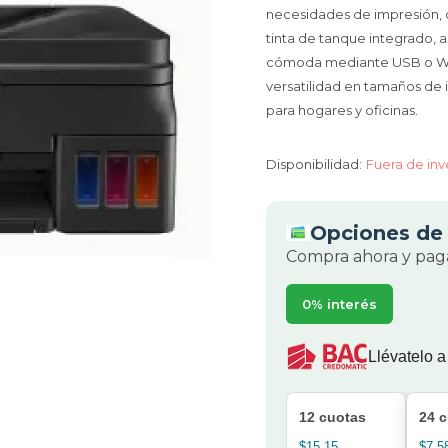
necesidades de impresión, 
tinta de tanque integrado, 
cómoda mediante USB o Wi-Fi
versatilidad en tamaños de 
para hogares y oficinas.
Disponibilidad:
Fuera de inv
Opciones de 
Compra ahora y paga
0% interés
Llévatelo a
12 cuotas
24 
$15.15
$7.5