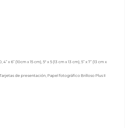
 6” (10cm x 15 cm), 5" x 5 (13 cm x 13 cm), 5” x 7” (13 cm x
arjetas de presentación, Papel fotográfico Brilloso Plus II