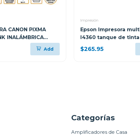
Impresión
RA CANON PIXMA
Epson Impresora mult
K INALÁMBRICA
l4360 tanque de tinta
NCIONAL G417
tank wi-fi
$265.95
Add
a
Categorías
Amplificadores de Casa