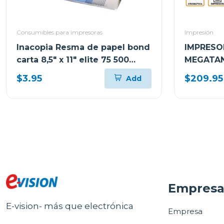
Consumibles para impresoras
Impresión
Inacopia Resma de papel bond
IMPRESO
carta 8,5" x 11" elite 75 500
MEGATAN
hojas 20 lb
MULTIFU
$3.95
$209.95
Add
Empres
E-vision- más que electrónica
Empresa