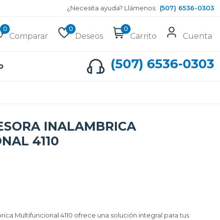
¿Necesita ayuda? Llámenos:
(507) 6536-0303
0
0
0
Comparar
Deseos
Carrito
Cuenta
(507) 6536-0303
o
ESORA INALAMBRICA
NAL 4110
ca Multifuncional 4110 ofrece una solución integral para tus