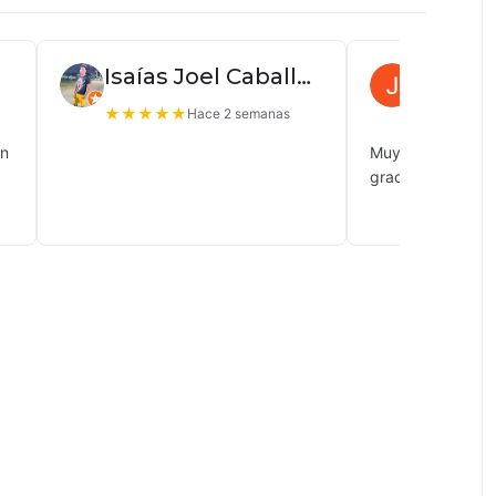
Isaías Joel Caballero
Juan P
★
★
★
★
★
★
★
★
★
Hace 2 semanas
ón
Muy buena atenc
gracias