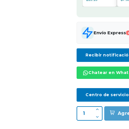
Envío Express
Recibir notificaci
Chatear en Wha
Centro de servicio
Agr