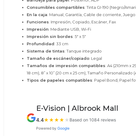
Bandeja para papel
: Posterior, ADF
Consumibles compartibles
: Tinta GI-190 (Negro/Amar
En la caja
: Manual, Garantía, Cable de corriente, Juego
Funciones
: Impresión, Copiado, Escáner, Fax
Impresión
: Mediante USB, Wi-Fi
Impresión sin bordes
: 5" x 5"
Profundidad
: 33 cm
Sistema de tintas
: Tanque integrado
Tamaño de escáner/copiado
: Legal
Tamaños de impresión compatibles
: A4 (210mm x 29
18 cm), 8” x 10” (20 cm x 25 cm), Tamaño Personalizado
Tipos de papeles compatibles
: Papel Bond, Papel fo
E-Vision | Albrook Mall
4.4
★
★
★
★
★
Based on 1084 reviews
Powered by
Google