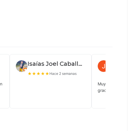
Isaías Joel Caballero
Juan P
★
★
★
★
★
★
★
★
★
Hace 2 semanas
ón
Muy buena atenc
gracias