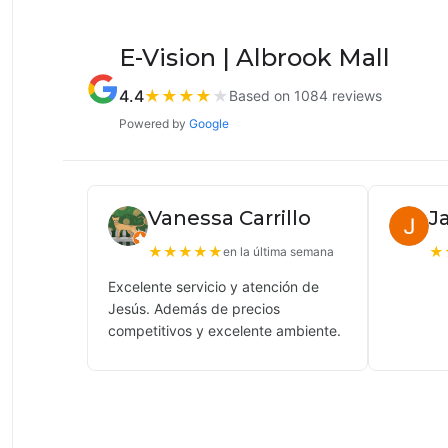
E-Vision | Albrook Mall
4.4
★
★
★
★
★
Based on 1084 reviews
Powered by
Google
Vanessa Carrillo
J
★
★
★
★
★
★
en la última semana
Excelente servicio y atención de
Jesús. Además de precios
competitivos y excelente ambiente.