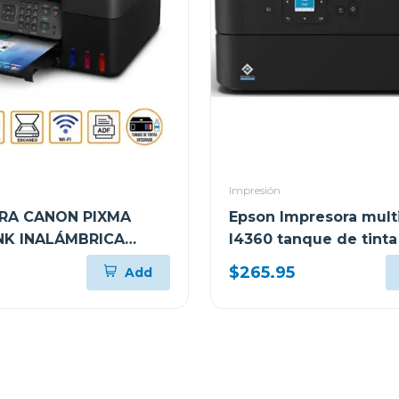
Impresión
RA CANON PIXMA
Epson Impresora mult
K INALÁMBRICA
l4360 tanque de tinta
NCIONAL G417
tank wi-fi
$265.95
Add