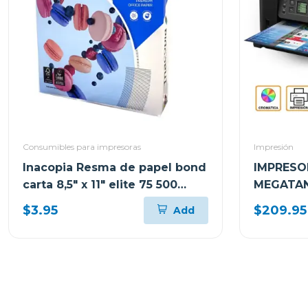
Consumibles para impresoras
Impresión
Inacopia Resma de papel bond
IMPRESO
carta 8,5" x 11" elite 75 500
MEGATAN
hojas 20 lb
MULTIFU
$3.95
$209.95
Add