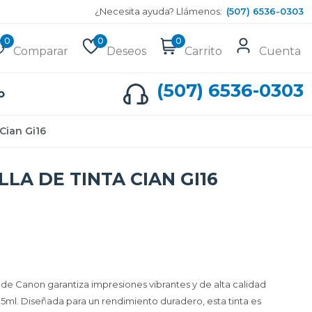
¿Necesita ayuda? Llámenos:
(507) 6536-0303
0
0
0
Comparar
Deseos
Carrito
Cuenta
(507) 6536-0303
o
Cian Gi16
LA DE TINTA CIAN GI16
6 de Canon garantiza impresiones vibrantes y de alta calidad
35ml. Diseñada para un rendimiento duradero, esta tinta es