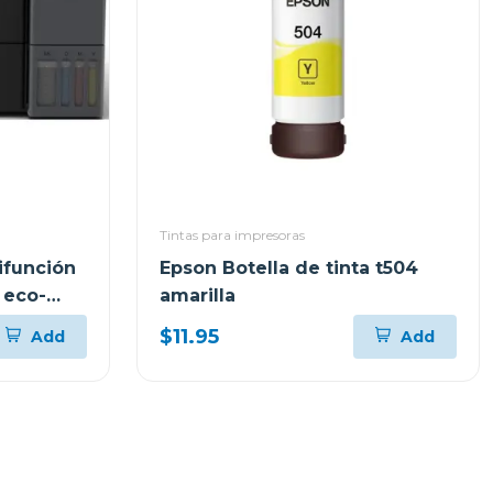
Tintas para impresoras
ifunción
Epson Botella de tinta t504
 eco-
amarilla
$11.95
Add
Add