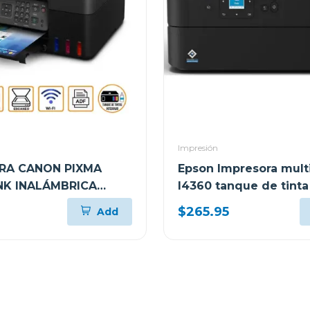
Impresión
RA CANON PIXMA
Epson Impresora mult
K INALÁMBRICA
l4360 tanque de tinta
NCIONAL G417
tank wi-fi
$265.95
Add