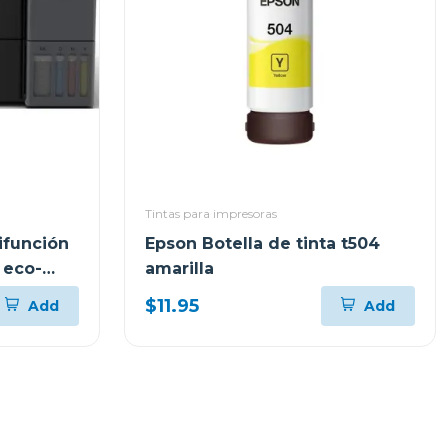
Tintas para impresoras
ifunción
Epson Botella de tinta t504
 eco-
amarilla
$11.95
Add
Add