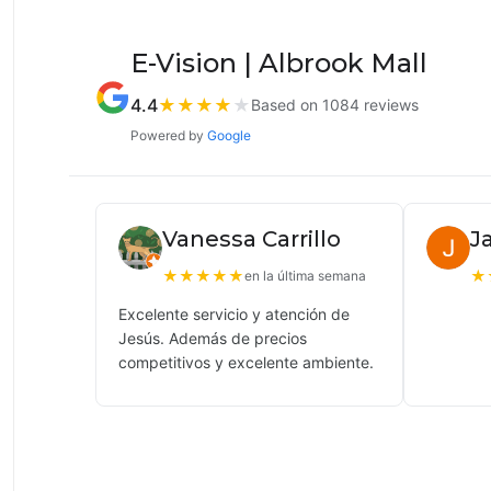
E-Vision | Albrook Mall
4.4
★
★
★
★
★
Based on 1084 reviews
Powered by
Google
Vanessa Carrillo
J
★
★
★
★
★
★
en la última semana
Excelente servicio y atención de
Jesús. Además de precios
competitivos y excelente ambiente.