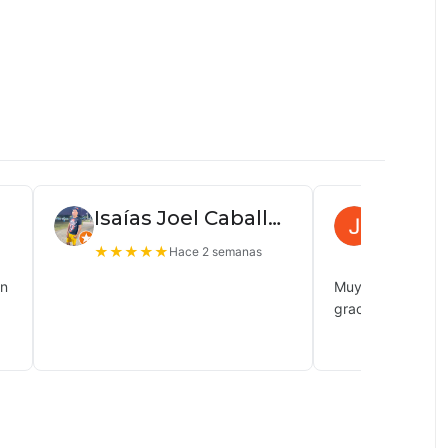
Isaías Joel Caballero
Juan P
★
★
★
★
★
★
★
★
★
Hace 2 semanas
ón
Muy buena atenc
gracias