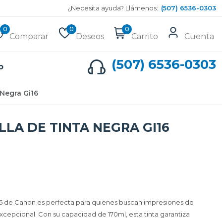
¿Necesita ayuda? Llámenos:
(507) 6536-0303
0
0
0
Comparar
Deseos
Carrito
Cuenta
(507) 6536-0303
o
 Negra Gi16
LA DE TINTA NEGRA GI16
I16 de Canon es perfecta para quienes buscan impresiones de
xcepcional. Con su capacidad de 170ml, esta tinta garantiza