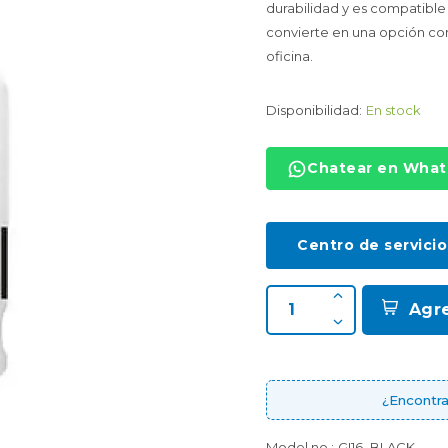
durabilidad y es compatibl
convierte en una opción con
oficina.
Disponibilidad:
En stock
Chatear en Wha
Centro de servicio
Agr
¿Encontra
Model no.:
GI16_BLACK