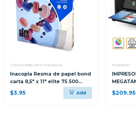
Consumibles para impresoras
Impresión
Inacopia Resma de papel bond
IMPRESO
carta 8,5" x 11" elite 75 500
MEGATAN
hojas 20 lb
MULTIFU
$3.95
$209.95
Add