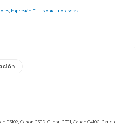
ibles
,
Impresión
,
Tintas para impresoras
ación
non G3102, Canon G3110, Canon G3111, Canon G4100, Canon