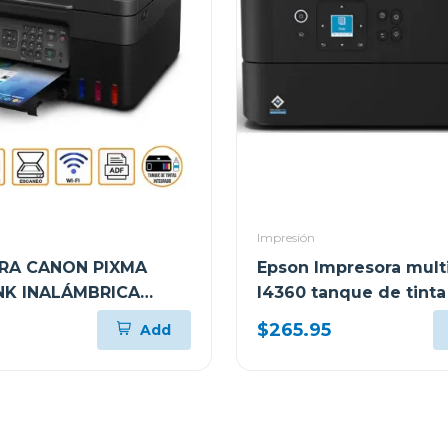
Impresión
RA CANON PIXMA
Epson Impresora mult
K INALÁMBRICA
l4360 tanque de tinta
NCIONAL G417
tank wi-fi
$265.95
Add