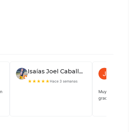
Isaías Joel Caballero
Juan P
★
★
★
★
★
★
★
★
★
Hace 3 semanas
ón
Muy buena atenc
gracias