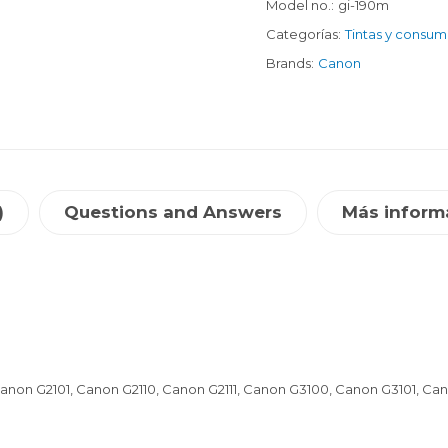
Model no.:
gi-190m
Categorías:
Tintas y consum
Brands:
Canon
)
Questions and Answers
Más inform
Canon G2101, Canon G2110, Canon G2111, Canon G3100, Canon G3101, Ca