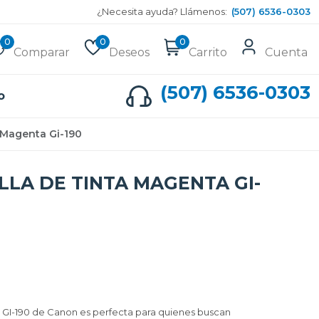
¿Necesita ayuda? Llámenos:
(507) 6536-0303
0
0
0
Comparar
Deseos
Carrito
Cuenta
(507) 6536-0303
o
 Magenta Gi-190
LA DE TINTA MAGENTA GI-
a GI-190 de Canon es perfecta para quienes buscan