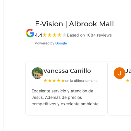
E-Vision | Albrook Mall
4.4
★
★
★
★
★
Based on 1084 reviews
Powered by
Google
Vanessa Carrillo
J
★
★
★
★
★
★
en la última semana
Excelente servicio y atención de
Jesús. Además de precios
competitivos y excelente ambiente.