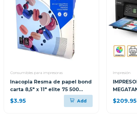
Consumibles para impresoras
Impresión
Inacopia Resma de papel bond
IMPRESO
carta 8,5" x 11" elite 75 500
MEGATAN
hojas 20 lb
MULTIFU
$3.95
$209.95
Add