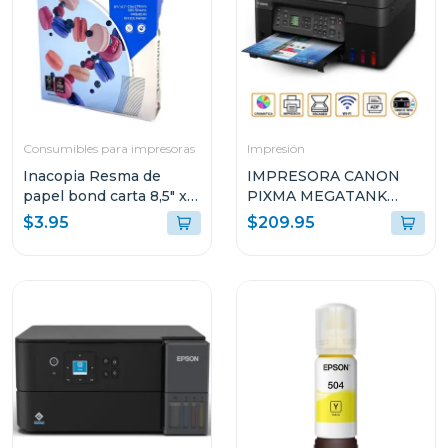
Consumibles para impresoras
Impresión
Inacopia Resma de
IMPRESORA CANON
papel bond carta 8,5" x
PIXMA MEGATANK
11" elite 75 500 hojas 20
INALÁMBRICA
$3.95
$209.95
lb
MULTIFUNCIONAL G417