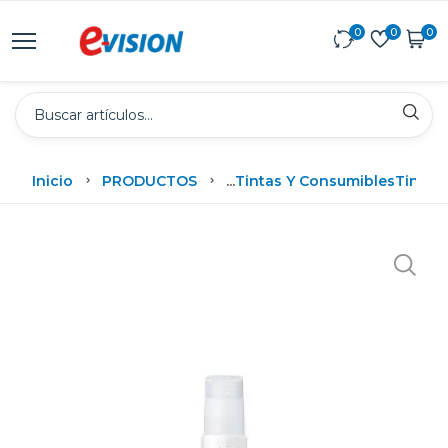
0
0
0
Inicio
PRODUCTOS
...
Tintas Y Consumibles
Tintas