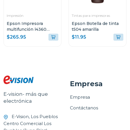
Impresión
Tintas para impresoras
Epson Impresora
Epson Botella de tinta
multifunción l4360
t504 amarilla
tanque de tinta eco-
$265.95
$11.95
tank wi-fi
Empresa
E-vision- más que
Empresa
electrónica
Contáctanos
E-Vision, Los Pueblos
Centro Comercial Los