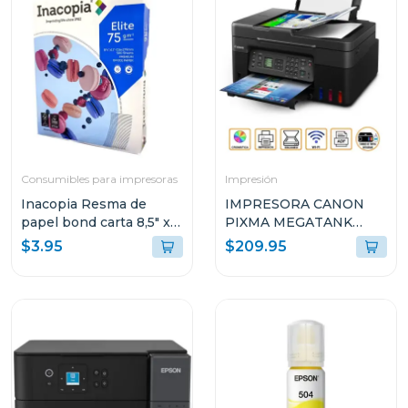
Consumibles para impresoras
Impresión
Inacopia Resma de
IMPRESORA CANON
papel bond carta 8,5" x
PIXMA MEGATANK
11" elite 75 500 hojas 20
INALÁMBRICA
$3.95
$209.95
lb
MULTIFUNCIONAL G417