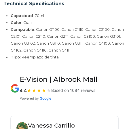
Technical Specifications
Capacidad
: 70ml
Color
: Cian
Compatible
: Canon G1100, Canon G1110, Canon G2100, Canon
G2101, Canon G2110, Canon G2111, Canon G3100, Canon G3101,
Canon G3102, Canon G3110, Canon G3111, Canon G4100, Canon
G4102, Canon G4110, Canon G4111
Tipo
: Reemplazo de tinta
E-Vision | Albrook Mall
4.4
★
★
★
★
★
Based on 1084 reviews
Powered by
Google
Vanessa Carrillo