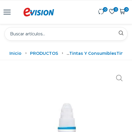
0
0
0
Inicio
PRODUCTOS
...
Tintas Y Consumibles
Tintas