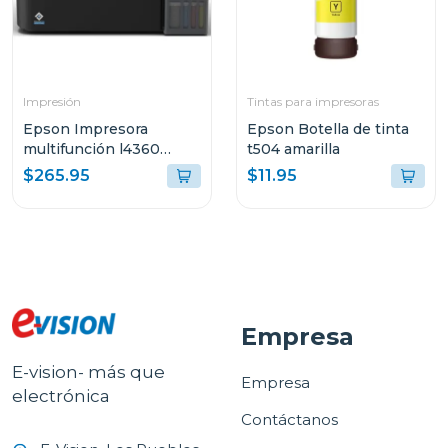
Impresión
Tintas para impresoras
Epson Impresora
Epson Botella de tinta
multifunción l4360
t504 amarilla
tanque de tinta eco-
$265.95
$11.95
tank wi-fi
Empresa
E-vision- más que
Empresa
electrónica
Contáctanos