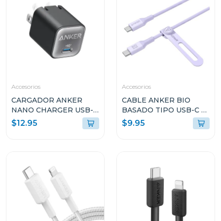
Accesorios
Accesorios
CARGADOR ANKER
CABLE ANKER BIO
NANO CHARGER USB-C
BASADO TIPO USB-C A
30W NEGRO A2147J11
USB-C 3FT DE CARGA
$12.95
$9.95
RÁPIDA VIOLETA
A80F1HV1