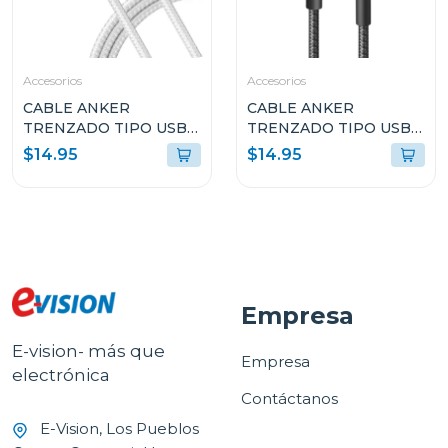
Accesorios
Accesorios
CABLE ANKER
CABLE ANKER
TRENZADO TIPO USB-
TRENZADO TIPO USB-
C A LIGHTNING 6FT DE
C A LIGHTNING 6FT DE
$14.95
$14.95
CARGA RÁPIDA
CARGA RÁPIDA NEGRO
BLANCO A81B6H21
A81B6H11
Empresa
E-vision- más que
Empresa
electrónica
Contáctanos
E-Vision, Los Pueblos