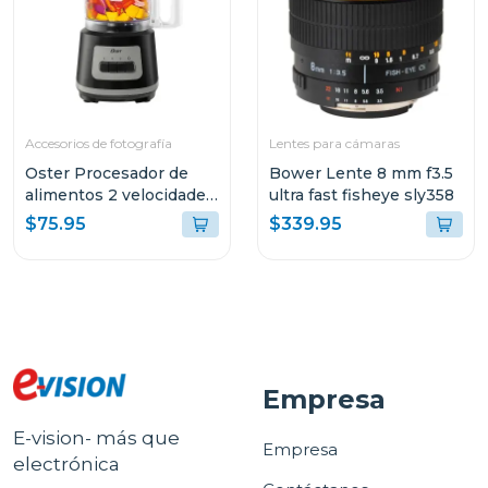
Accesorios de fotografía
Lentes para cámaras
Oster Procesador de
Bower Lente 8 mm f3.5
alimentos 2 velocidades
ultra fast fisheye sly358
+ turbo 500 w fp1455
$75.95
$339.95
Empresa
E-vision- más que
Empresa
electrónica