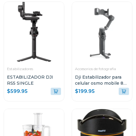
Estabilizadores
Accesorios de fotografía
ESTABILIZADOR DJI
Dji Estabilizador para
RS5 SINGLE
celular osmo mobile 8
s308
$599.95
$199.95