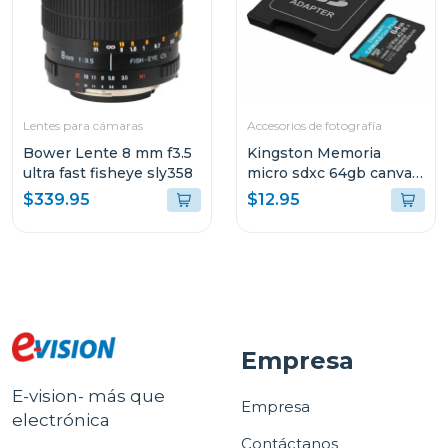
Lentes para cámaras
Accesorios de fotografía
Bower Lente 8 mm f3.5
Kingston Memoria
ultra fast fisheye sly358
micro sdxc 64gb canvas
go plus gen4 200 mb/s
$339.95
$12.95
sdcg4
Empresa
E-vision- más que
Empresa
electrónica
Contáctanos