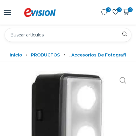
0
0
0
Inicio
PRODUCTOS
...
Accesorios De Fotografía
Bow