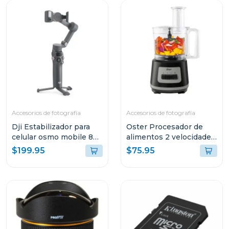
Accesorios de fotografía
Accesorios de fotografía
Dji Estabilizador para
Oster Procesador de
celular osmo mobile 8
alimentos 2 velocidades
s308
+ turbo 500 w fp1455
$199.95
$75.95