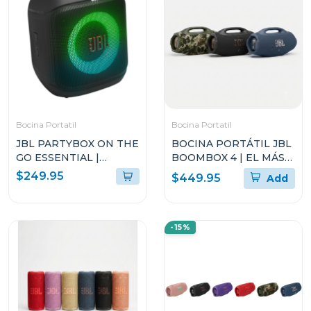
Bocina Portatil
Bocina Portatil
JBL PARTYBOX ON THE
BOCINA PORTÁTIL JBL
GO ESSENTIAL |
BOOMBOX 4 | EL MÁS
ALTAVOZ PORTÁTIL
POTENTE DE JBL
$249.95
$449.95
Add
PARA FIESTAS CON
LUCES PARTYBOX
ENCORE ESSENTIAL 2
-15%