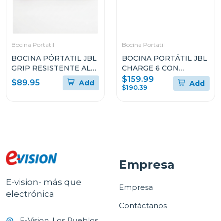
Bocina Portatil
Bocina Portatil
BOCINA PÓRTATIL JBL
BOCINA PORTÁTIL JBL
GRIP RESISTENTE AL
CHARGE 6 CON
POLVO Y EL AGUA
BLUETOOTH
$159.99
$89.95
Add
Add
RESISTENTE AL AGUA Y
$190.39
A LAS CAÍDAS
Empresa
E-vision- más que
Empresa
electrónica
Contáctanos
E-Vision, Los Pueblos