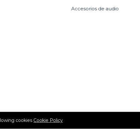
Accesorios de audio
allowing cookies
Cookie Policy
(507) 6536-0303