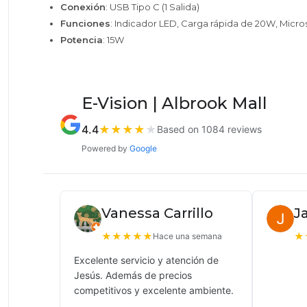
Conexión
: USB Tipo C (1 Salida)
Funciones
: Indicador LED, Carga rápida de 20W, Micro
Potencia
: 15W
E-Vision | Albrook Mall
4.4
★
★
★
★
★
Based on 1084 reviews
Powered by
Google
Vanessa Carrillo
J
★
★
★
★
★
★
Hace una semana
Excelente servicio y atención de
Jesús. Además de precios
competitivos y excelente ambiente.