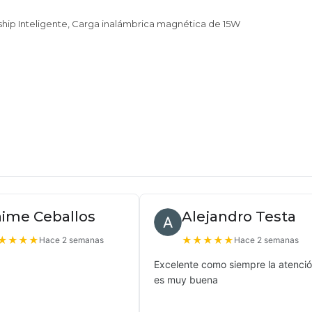
ship Inteligente, Carga inalámbrica magnética de 15W
aime Ceballos
Alejandro Testa
★
★
★
★
★
★
★
★
★
Hace 2 semanas
Hace 2 semanas
Excelente como siempre la atenci
es muy buena