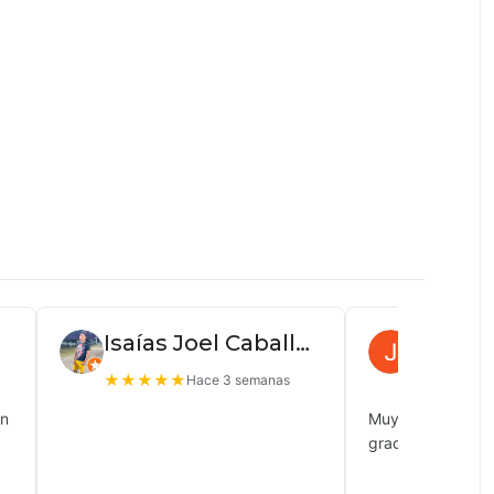
Isaías Joel Caballero
Juan P
★
★
★
★
★
★
★
★
★
Hace 3 semanas
ón
Muy buena atenc
gracias