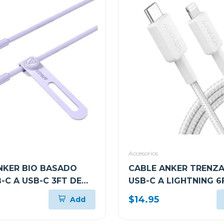
Accesorios
NKER BIO BASADO
CABLE ANKER TRENZ
-C A USB-C 3FT DE
USB-C A LIGHTNING 6
ÁPIDA VIOLETA
CARGA RÁPIDA BLAN
$14.95
Add
1
A81B6H21