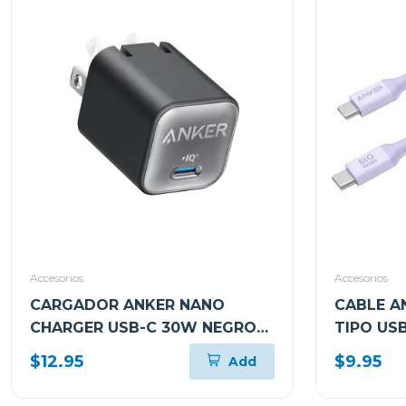
Accesorios
Accesorios
CARGADOR ANKER NANO
CABLE A
CHARGER USB-C 30W NEGRO
TIPO USB
A2147J11
CARGA R
$12.95
$9.95
Add
A80F1HV