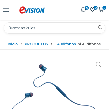
0
0
0
Inicio
PRODUCTOS
...
Audifonos
Jbl Audifonos Tun