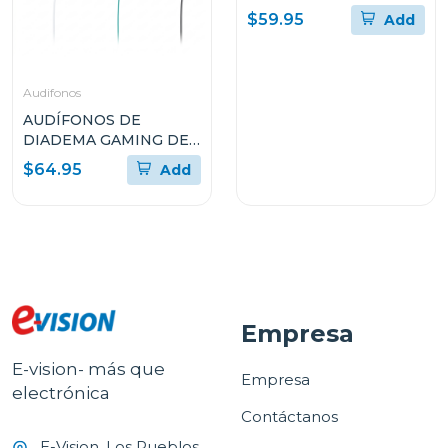
WFC510
$59.95
Add
Audifonos
AUDÍFONOS DE
DIADEMA GAMING DE
LOGITECH DE CABLE
$64.95
Add
CON MICRÓFONO
PLUG-AND-PLAY G335
Empresa
E-vision- más que
Empresa
electrónica
Contáctanos
E-Vision, Los Pueblos