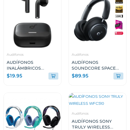
Audifonos
Audifonos
AUDÍFONOS
AUDÍFONOS
INALÁMBRICOS
SOUNDCORE SPACE
SOUNDCORE K20i
Q45 CANCELACIÓN DE
$19.95
$89.95
NEGRO A3994Z11
RUIDO Y LARGA
DURACIÓN NEGRO
A3040011
Audifonos
AUDÍFONOS SONY
TRULY WIRELESS