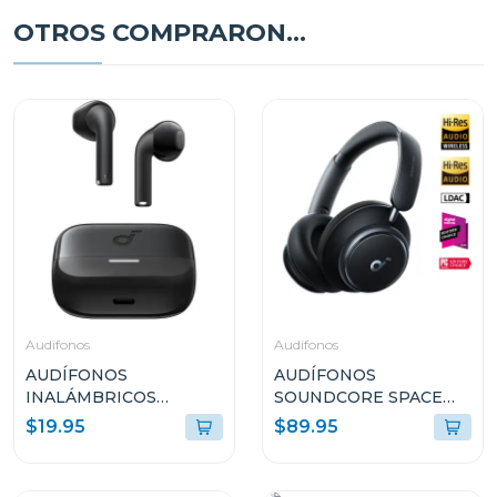
OTROS COMPRARON...
Audifonos
Audifonos
AUDÍFONOS
AUDÍFONOS
INALÁMBRICOS
SOUNDCORE SPACE
SOUNDCORE K20i
Q45 CANCELACIÓN DE
$19.95
$89.95
NEGRO A3994Z11
RUIDO Y LARGA
DURACIÓN NEGRO
A3040011