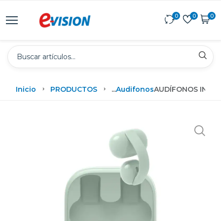
0
0
0
Inicio
PRODUCTOS
...
Audifonos
AUDÍFONOS INALÁ