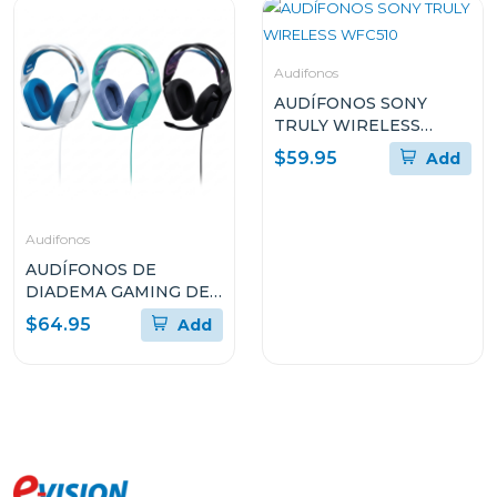
Audifonos
AUDÍFONOS SONY
TRULY WIRELESS
WFC510
$59.95
Add
Audifonos
AUDÍFONOS DE
DIADEMA GAMING DE
LOGITECH DE CABLE
$64.95
Add
CON MICRÓFONO
PLUG-AND-PLAY G335