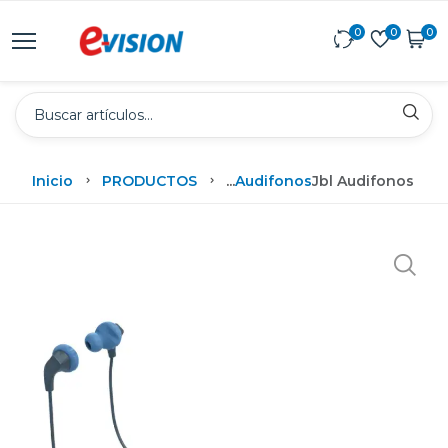
0
0
0
Inicio
PRODUCTOS
...
Audifonos
Jbl Audifonos Ina