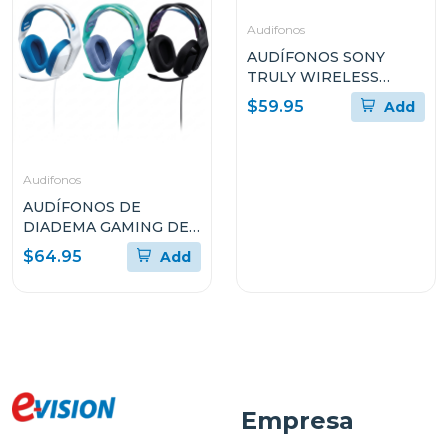
Audifonos
AUDÍFONOS SONY
TRULY WIRELESS
WFC510
$59.95
Add
Audifonos
AUDÍFONOS DE
DIADEMA GAMING DE
LOGITECH DE CABLE
$64.95
Add
CON MICRÓFONO
PLUG-AND-PLAY G335
Empresa