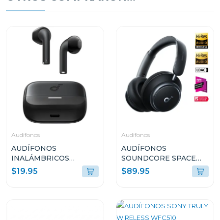
Audifonos
Audifonos
AUDÍFONOS
AUDÍFONOS
INALÁMBRICOS
SOUNDCORE SPACE
SOUNDCORE K20i
Q45 CANCELACIÓN DE
$19.95
$89.95
NEGRO A3994Z11
RUIDO Y LARGA
DURACIÓN NEGRO
A3040011