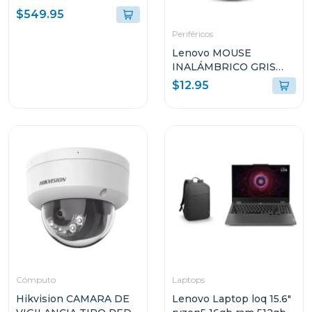
RYZEN 5 CON 8GB RAM
$549.95
512GB SSD 15.6" FHD
Periféricos
WINDOWS 11 D6ZM8LA
Lenovo MOUSE
INALÁMBRICO GRIS
PLATINO L300 GY50Z1
$12.95
Cómputo
Laptops
Hikvision CAMARA DE
Lenovo Laptop loq 15.6"