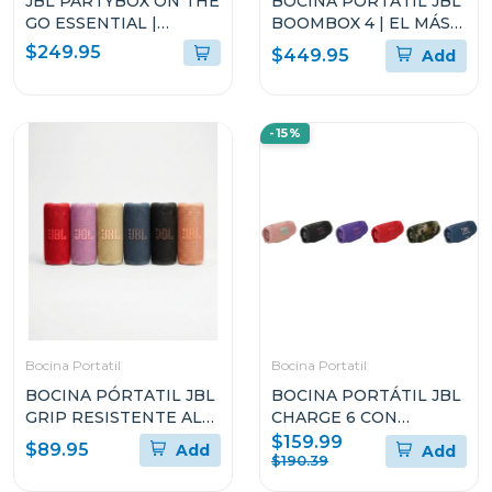
JBL PARTYBOX ON THE
BOCINA PORTÁTIL JBL
GO ESSENTIAL |
BOOMBOX 4 | EL MÁS
ALTAVOZ PORTÁTIL
POTENTE DE JBL
$249.95
$449.95
Add
PARA FIESTAS CON
LUCES PARTYBOX
ENCORE ESSENTIAL 2
-15%
Bocina Portatil
Bocina Portatil
BOCINA PÓRTATIL JBL
BOCINA PORTÁTIL JBL
GRIP RESISTENTE AL
CHARGE 6 CON
POLVO Y EL AGUA
BLUETOOTH
$159.99
$89.95
Add
Add
RESISTENTE AL AGUA Y
$190.39
A LAS CAÍDAS