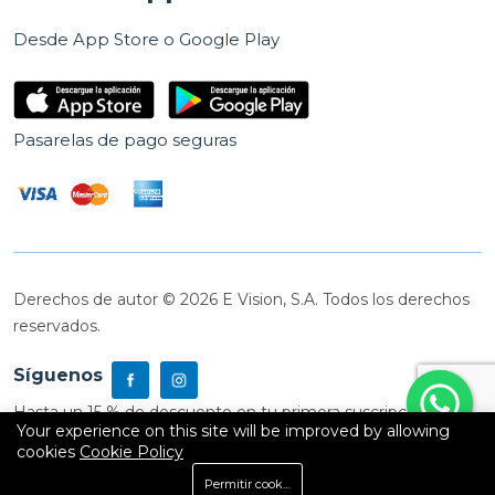
Desde App Store o Google Play
Pasarelas de pago seguras
Derechos de autor © 2026 E Vision, S.A. Todos los derechos
reservados.
Síguenos
Hasta un 15 % de descuento en tu primera suscripción
Your experience on this site will be improved by allowing
cookies
Cookie Policy
0
Permitir cookies
Inicio
Shop
Carrito
Buscar
Cuenta