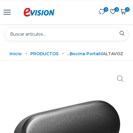
0
0
0
Inicio
PRODUCTOS
...
Bocina Portatil
ALTAVOZ INA