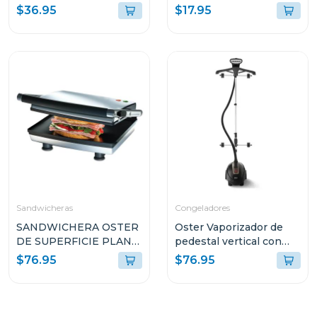
DE 1.5L Y CONTROL DE
gcstbs
$36.95
$17.95
PERILLA BLSTKAGBRD
Sandwicheras
Congeladores
SANDWICHERA OSTER
Oster Vaporizador de
DE SUPERFICIE PLANA
pedestal vertical con
ANTI-ADHERENTE
gancho de pantalon
$76.95
$76.95
CKSTSM3884