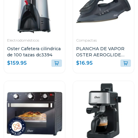
Electrodomésticos
Compactas
Oster Cafetera cilindrica
PLANCHA DE VAPOR
de 100 tazas dc3394
OSTER AEROGLIDE
S7000 NEGRO
$159.95
$16.95
GCSTAC7002