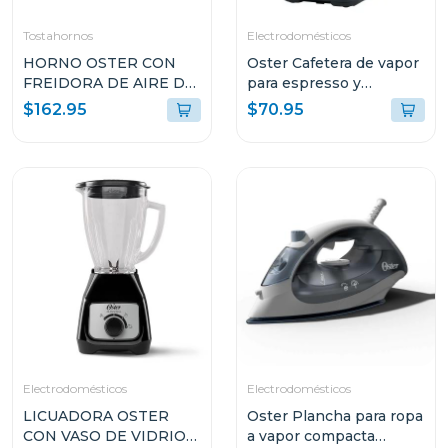
Tostahornos
Electrodomésticos
HORNO OSTER CON
Oster Cafetera de vapor
FREIDORA DE AIRE DE
para espresso y
22L CON
cappuccino capacidad
$162.95
$70.95
RECUBRIMIENTO
de 2 tazas stem3300
ANTIADHERENTE
NEGRO TSSTTVMAF1N
Electrodomésticos
Electrodomésticos
LICUADORA OSTER
Oster Plancha para ropa
CON VASO DE VIDRIO
a vapor compacta