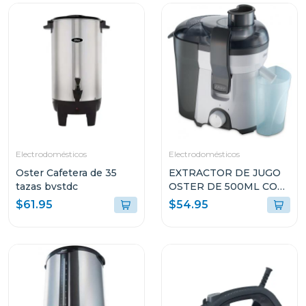
Electrodomésticos
Electrodomésticos
Oster Cafetera de 35
EXTRACTOR DE JUGO
tazas bvstdc
OSTER DE 500ML CON
FILTRO DE ACERO
$61.95
$54.95
FPSTJE316W