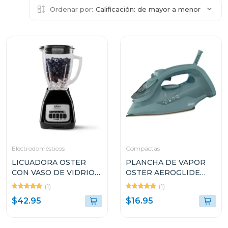
Ordenar por:
Calificación: de mayor a menor
Electrodomésticos
Compactas
LICUADORA OSTER
PLANCHA DE VAPOR
CON VASO DE VIDRIO
OSTER AEROGLIDE
DE 1.5L Y 2
S7000 VERDE
(1)
(1)
VELOCIDADES
GCSTAC7001
$42.95
$16.95
BLSTKAGBPB