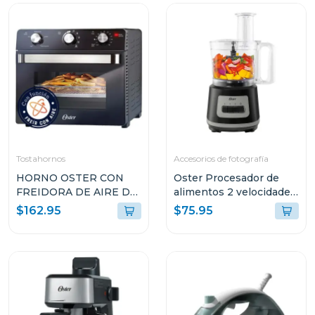
Tostahornos
Accesorios de fotografía
HORNO OSTER CON
Oster Procesador de
FREIDORA DE AIRE DE
alimentos 2 velocidades
22L CON
+ turbo 500 w fp1455
$162.95
$75.95
RECUBRIMIENTO
ANTIADHERENTE
NEGRO TSSTTVMAF1N