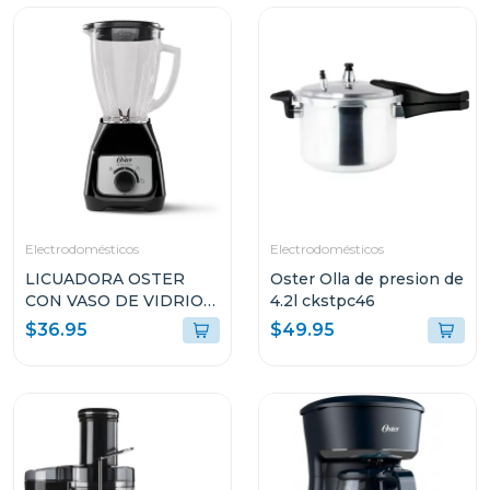
Electrodomésticos
Electrodomésticos
LICUADORA OSTER
Oster Olla de presion de
CON VASO DE VIDRIO
4.2l ckstpc46
DE 1.5L Y CONTROL DE
$36.95
$49.95
PERILLA BLSTKAGBRD