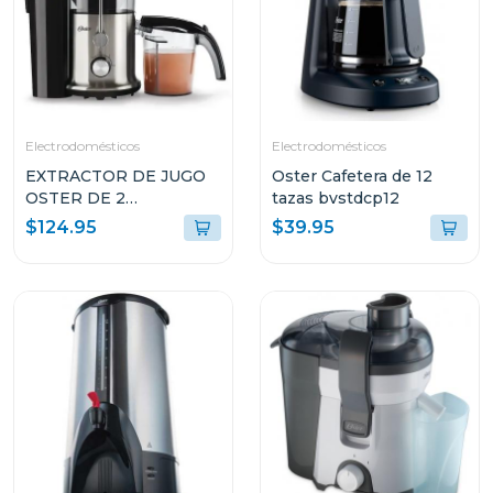
Electrodomésticos
Electrodomésticos
EXTRACTOR DE JUGO
Oster Cafetera de 12
OSTER DE 2
tazas bvstdcp12
VELOCIDADES
$124.95
$39.95
FPSTJE320S