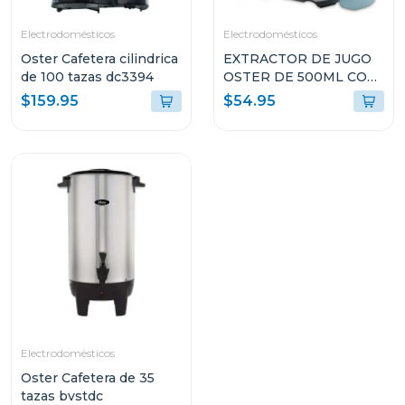
Electrodomésticos
Electrodomésticos
Oster Cafetera cilindrica
EXTRACTOR DE JUGO
de 100 tazas dc3394
OSTER DE 500ML CON
FILTRO DE ACERO
$159.95
$54.95
FPSTJE316W
Electrodomésticos
Oster Cafetera de 35
tazas bvstdc