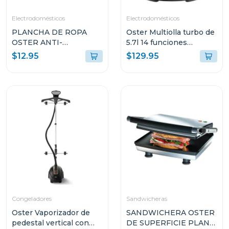
Electrodomésticos
Electrodomésticos
PLANCHA DE ROPA
Oster Multiolla turbo de
OSTER ANTI-
5.7l 14 funciones
ADHERENTE LIGERA
predeterminadas
$12.95
$129.95
GCSTBS380
ckstpcect57
Congeladores
Sandwicheras
Oster Vaporizador de
SANDWICHERA OSTER
pedestal vertical con
DE SUPERFICIE PLANA