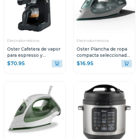
Electrodomésticos
Electrodomésticos
Oster Cafetera de vapor
Oster Plancha de ropa
para espresso y
compacta seleccionador
cappuccino capacidad
de tela 5002
$70.95
$16.95
de 2 tazas stem3300