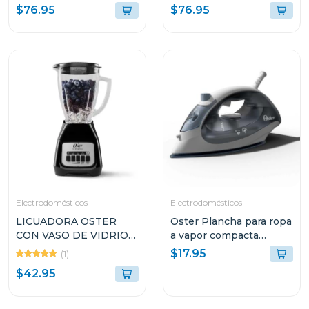
gancho de pantalon
ANTI-ADHERENTE
$76.95
$76.95
CKSTSM3884
Electrodomésticos
Electrodomésticos
LICUADORA OSTER
Oster Plancha para ropa
CON VASO DE VIDRIO
a vapor compacta
DE 1.5L Y 2
gcstbs
$17.95
(1)
VELOCIDADES
$42.95
BLSTKAGBPB