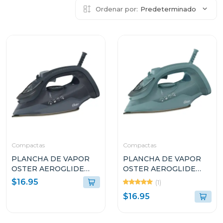
Ordenar por:
Predeterminado
Compactas
Compactas
PLANCHA DE VAPOR
PLANCHA DE VAPOR
OSTER AEROGLIDE
OSTER AEROGLIDE
S7000 NEGRO
S7000 VERDE
$16.95
(1)
GCSTAC7002
GCSTAC7001
$16.95