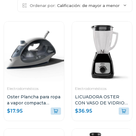
Ordenar por:
Calificación: de mayor a menor
Electrodomésticos
Electrodomésticos
Oster Plancha para ropa
LICUADORA OSTER
a vapor compacta
CON VASO DE VIDRIO
gcstbs
DE 1.5L Y CONTROL DE
$17.95
$36.95
PERILLA BLSTKAGBRD