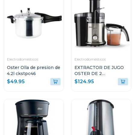
Electrodomésticos
Electrodomésticos
Oster Olla de presion de
EXTRACTOR DE JUGO
4.2l ckstpc46
OSTER DE 2
VELOCIDADES
$49.95
$124.95
FPSTJE320S