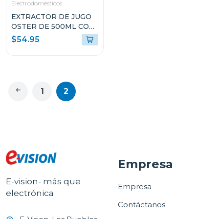
Electrodomésticos
EXTRACTOR DE JUGO
OSTER DE 500ML CON
FILTRO DE ACERO
$54.95
FPSTJE316W
1
2
Empresa
E-vision- más que
Empresa
electrónica
Contáctanos