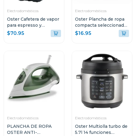
Electrodomésticos
Electrodomésticos
Oster Cafetera de vapor
Oster Plancha de ropa
para espresso y
compacta seleccionador
cappuccino capacidad
de tela 5002
$70.95
$16.95
de 2 tazas stem3300
Electrodomésticos
Electrodomésticos
PLANCHA DE ROPA
Oster Multiolla turbo de
OSTER ANTI-
5.7l 14 funciones