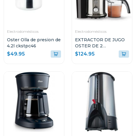
Electrodomésticos
Electrodomésticos
Oster Olla de presion de
EXTRACTOR DE JUGO
4.2l ckstpc46
OSTER DE 2
VELOCIDADES
$49.95
$124.95
FPSTJE320S