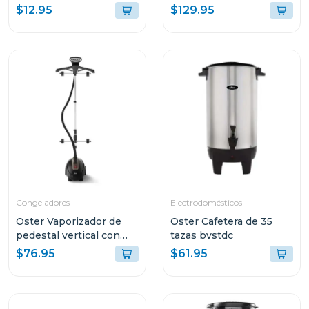
ADHERENTE LIGERA
predeterminadas
$12.95
$129.95
GCSTBS380
ckstpcect57
Congeladores
Electrodomésticos
Oster Vaporizador de
Oster Cafetera de 35
pedestal vertical con
tazas bvstdc
gancho de pantalon
$76.95
$61.95