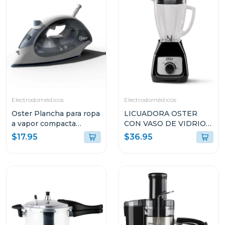
Electrodomésticos
Electrodomésticos
Oster Plancha para ropa
LICUADORA OSTER
a vapor compacta
CON VASO DE VIDRIO
gcstbs
DE 1.5L Y CONTROL DE
$17.95
$36.95
PERILLA BLSTKAGBRD