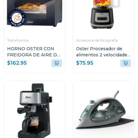
Tostahornos
Accesorios de fotografía
HORNO OSTER CON
Oster Procesador de
FREIDORA DE AIRE DE
alimentos 2 velocidades
22L CON
+ turbo 500 w fp1455
$162.95
$75.95
RECUBRIMIENTO
ANTIADHERENTE
NEGRO TSSTTVMAF1N