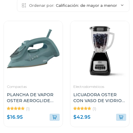
Ordenar por:
Calificación: de mayor a menor
Compactas
Electrodomésticos
PLANCHA DE VAPOR
LICUADORA OSTER
OSTER AEROGLIDE
CON VASO DE VIDRIO
S7000 VERDE
DE 1.5L Y 2
(1)
(1)
GCSTAC7001
VELOCIDADES
$16.95
$42.95
BLSTKAGBPB