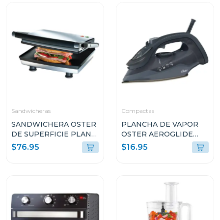
Sandwicheras
Compactas
SANDWICHERA OSTER
PLANCHA DE VAPOR
DE SUPERFICIE PLANA
OSTER AEROGLIDE
ANTI-ADHERENTE
S7000 NEGRO
$76.95
$16.95
CKSTSM3884
GCSTAC7002