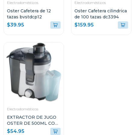
Electrodomésticos
Electrodomésticos
Oster Cafetera de 12
Oster Cafetera cilindrica
tazas bvstdcp12
de 100 tazas dc3394
$39.95
$159.95
Electrodomésticos
EXTRACTOR DE JUGO
OSTER DE 500ML CON
FILTRO DE ACERO
$54.95