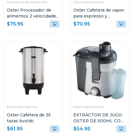
Accesorios de fotografía
Electrodomésticos
Oster Procesador de
Oster Cafetera de vapor
alimentos 2 velocidades
para espresso y
+ turbo 500 w fp1455
cappuccino capacidad
$75.95
$70.95
de 2 tazas stem3300
Electrodomésticos
Electrodomésticos
Oster Cafetera de 35
EXTRACTOR DE JUGO
tazas bvstdc
OSTER DE 500ML CON
FILTRO DE ACERO
$61.95
$54.95
FPSTJE316W