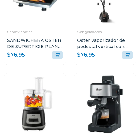
Sandwicheras
Congeladores
SANDWICHERA OSTER
Oster Vaporizador de
DE SUPERFICIE PLANA
pedestal vertical con
ANTI-ADHERENTE
gancho de pantalon
$76.95
$76.95
CKSTSM3884