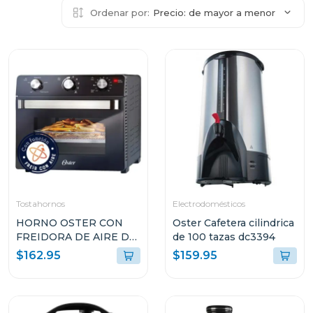
Ordenar por:
Precio: de mayor a menor
Tostahornos
Electrodomésticos
HORNO OSTER CON
Oster Cafetera cilindrica
FREIDORA DE AIRE DE
de 100 tazas dc3394
22L CON
$162.95
$159.95
RECUBRIMIENTO
ANTIADHERENTE
NEGRO TSSTTVMAF1N