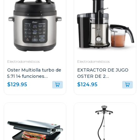
Electrodomésticos
Electrodomésticos
Oster Multiolla turbo de
EXTRACTOR DE JUGO
5.7l 14 funciones
OSTER DE 2
predeterminadas
VELOCIDADES
$129.95
$124.95
ckstpcect57
FPSTJE320S