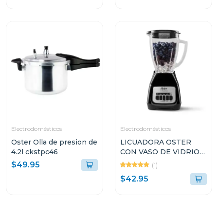
Electrodomésticos
Electrodomésticos
Oster Olla de presion de
LICUADORA OSTER
4.2l ckstpc46
CON VASO DE VIDRIO
DE 1.5L Y 2
$49.95
(1)
VELOCIDADES
$42.95
BLSTKAGBPB