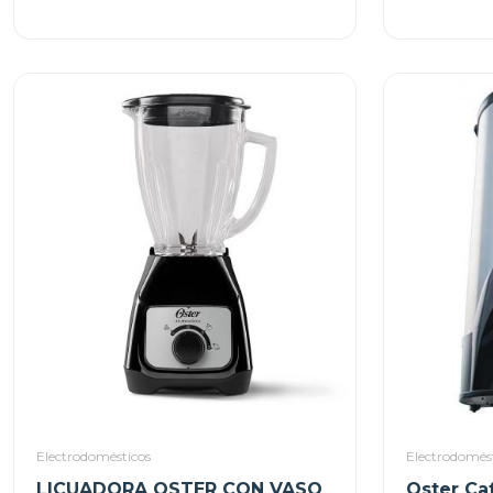
Electrodomésticos
Electrodomés
LICUADORA OSTER CON VASO
Oster Caf