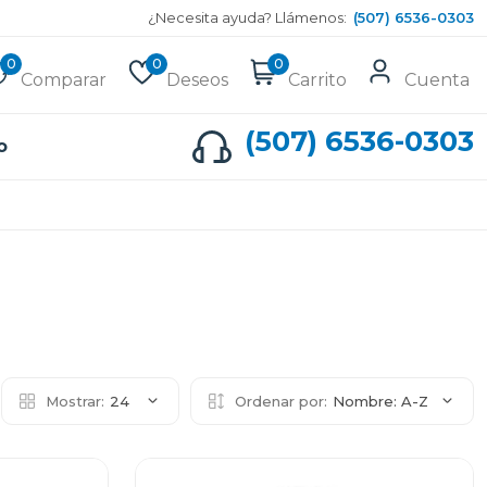
¿Necesita ayuda? Llámenos:
(507) 6536-0303
0
0
0
Comparar
Deseos
Carrito
Cuenta
(507) 6536-0303
o
Mostrar:
24
Ordenar por:
Nombre: A-Z