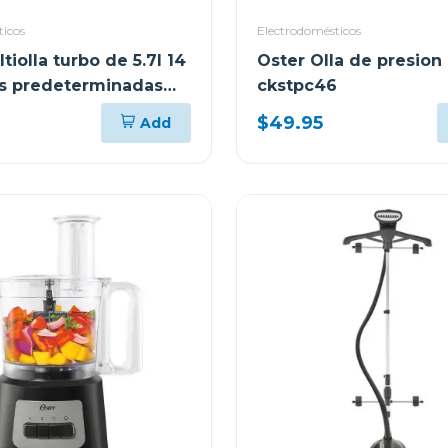
ticos
Electrodomésticos
tiolla turbo de 5.7l 14
Oster Olla de presion 
s predeterminadas
ckstpc46
t57
$49.95
Add