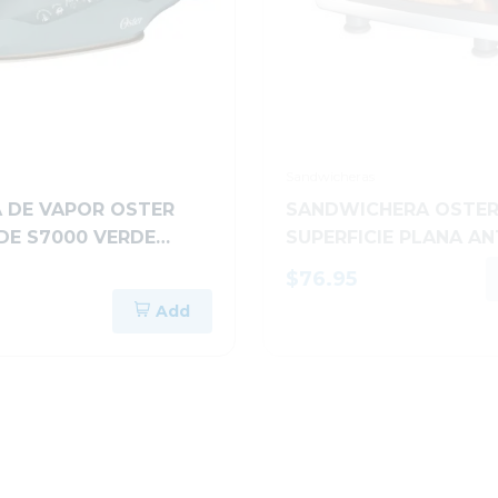
Sandwicheras
 DE VAPOR OSTER
SANDWICHERA OSTER
DE S7000 VERDE
SUPERFICIE PLANA AN
001
ADHERENTE CKSTSM3
$76.95
Add