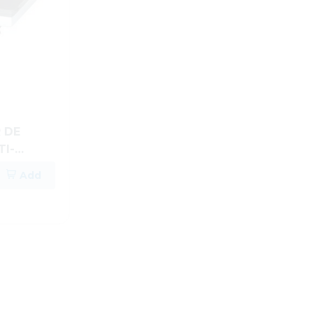
 DE
TI-
884
Add