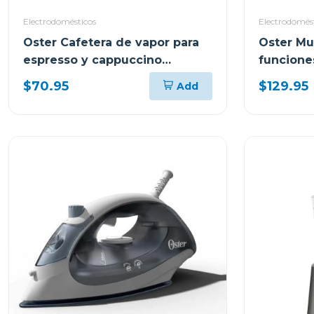
Electrodomésticos
Electrodomés
Oster Cafetera de vapor para
Oster Mul
espresso y cappuccino
funcione
capacidad de 2 tazas
ckstpcec
$70.95
$129.95
Add
stem3300