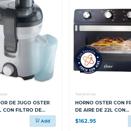
ticos
Tostahornos
OR DE JUGO OSTER
HORNO OSTER CON F
L CON FILTRO DE
DE AIRE DE 22L CON
PSTJE316W
RECUBRIMIENTO
$162.95
Add
ANTIADHERENTE NEG