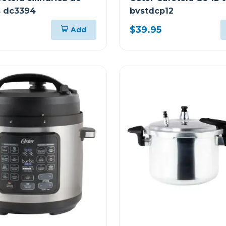
s dc3394
bvstdcp12
$39.95
Add