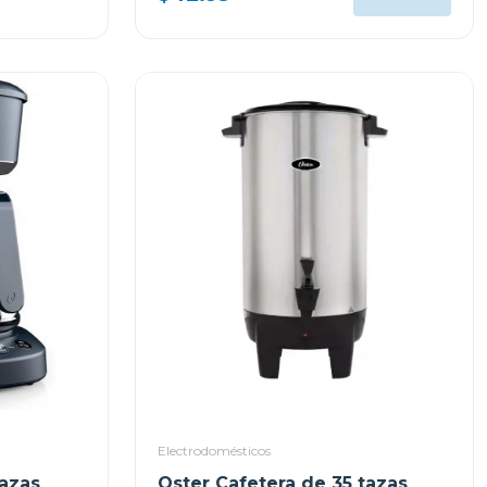
Electrodomésticos
tazas
Oster Cafetera de 35 tazas