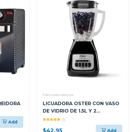
Electrodomésticos
REIDORA
LICUADORA OSTER CON VASO
DE VIDRIO DE 1.5L Y 2
VELOCIDADES BLSTKAGBPB
(1)
Add
RO
$42.95
Add