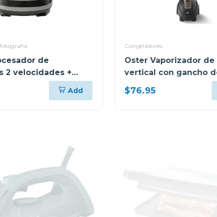
fotografía
Congeladores
ocesador de
Oster Vaporizador de
s 2 velocidades +
vertical con gancho d
0 w fp1455
pantalon
$76.95
Add