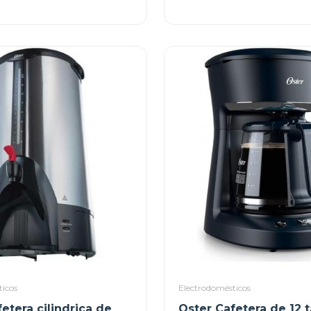
TSSTTVMAF1N
ticos
Electrodomésticos
etera cilindrica de
Oster Cafetera de 12 