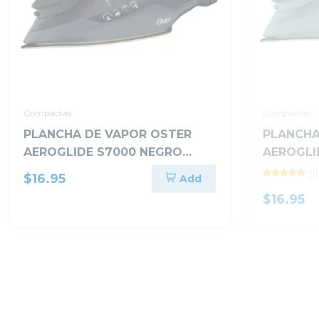
Compactas
Compactas
PLANCHA DE VAPOR OSTER
PLANCHA
AEROGLIDE S7000 NEGRO
AEROGLI
GCSTAC7002
GCSTAC7
(1)
$16.95
Add
$16.95