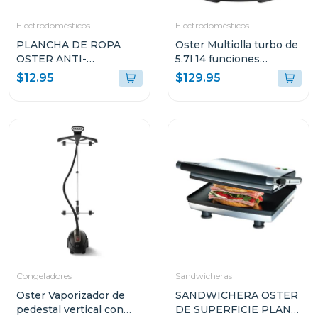
Electrodomésticos
Electrodomésticos
PLANCHA DE ROPA
Oster Multiolla turbo de
OSTER ANTI-
5.7l 14 funciones
ADHERENTE LIGERA
predeterminadas
$12.95
$129.95
GCSTBS380
ckstpcect57
Congeladores
Sandwicheras
Oster Vaporizador de
SANDWICHERA OSTER
pedestal vertical con
DE SUPERFICIE PLANA