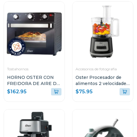
Tostahornos
Accesorios de fotografía
HORNO OSTER CON
Oster Procesador de
FREIDORA DE AIRE DE
alimentos 2 velocidades
22L CON
+ turbo 500 w fp1455
$162.95
$75.95
RECUBRIMIENTO
ANTIADHERENTE
NEGRO TSSTTVMAF1N