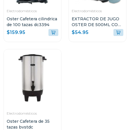
Electrodomésticos
Electrodomésticos
Oster Cafetera cilindrica
EXTRACTOR DE JUGO
de 100 tazas dc3394
OSTER DE 500ML CON
FILTRO DE ACERO
$159.95
$54.95
FPSTJE316W
Electrodomésticos
Oster Cafetera de 35
tazas bvstdc