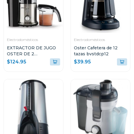
Electrodomésticos
Electrodomésticos
EXTRACTOR DE JUGO
Oster Cafetera de 12
OSTER DE 2
tazas bvstdcp12
VELOCIDADES
$124.95
$39.95
FPSTJE320S