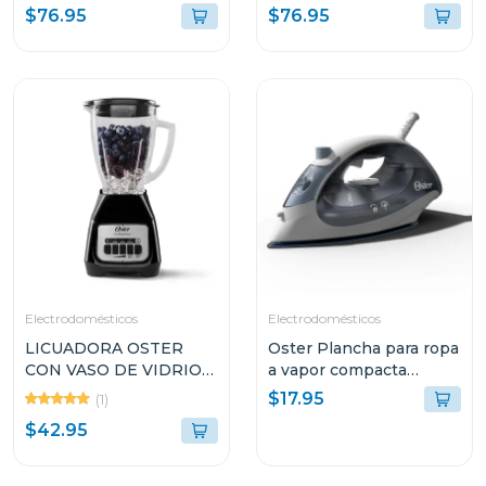
gancho de pantalon
ANTI-ADHERENTE
$76.95
$76.95
CKSTSM3884
Electrodomésticos
Electrodomésticos
LICUADORA OSTER
Oster Plancha para ropa
CON VASO DE VIDRIO
a vapor compacta
DE 1.5L Y 2
gcstbs
$17.95
(1)
VELOCIDADES
$42.95
BLSTKAGBPB