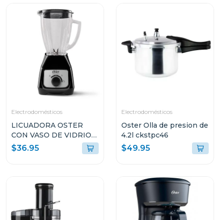
Electrodomésticos
Electrodomésticos
LICUADORA OSTER
Oster Olla de presion de
CON VASO DE VIDRIO
4.2l ckstpc46
DE 1.5L Y CONTROL DE
$36.95
$49.95
PERILLA BLSTKAGBRD