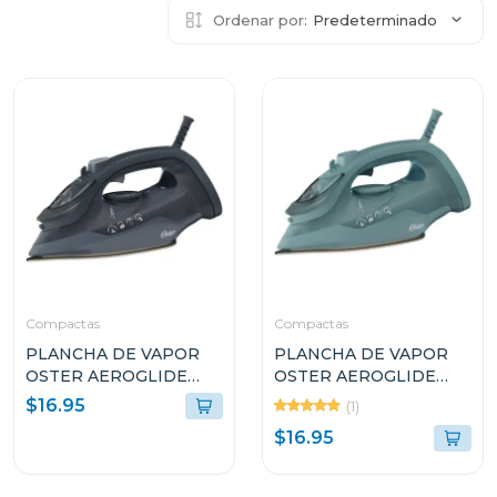
Ordenar por:
Predeterminado
Compactas
Compactas
PLANCHA DE VAPOR
PLANCHA DE VAPOR
OSTER AEROGLIDE
OSTER AEROGLIDE
S7000 NEGRO
S7000 VERDE
$16.95
(1)
GCSTAC7002
GCSTAC7001
$16.95