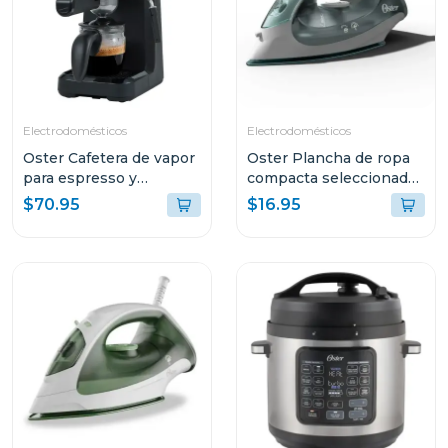
Electrodomésticos
Electrodomésticos
Oster Cafetera de vapor
Oster Plancha de ropa
para espresso y
compacta seleccionador
cappuccino capacidad
de tela 5002
$70.95
$16.95
de 2 tazas stem3300