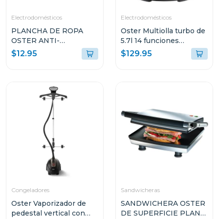
Electrodomésticos
Electrodomésticos
PLANCHA DE ROPA
Oster Multiolla turbo de
OSTER ANTI-
5.7l 14 funciones
ADHERENTE LIGERA
predeterminadas
$12.95
$129.95
GCSTBS380
ckstpcect57
Congeladores
Sandwicheras
Oster Vaporizador de
SANDWICHERA OSTER
pedestal vertical con
DE SUPERFICIE PLANA