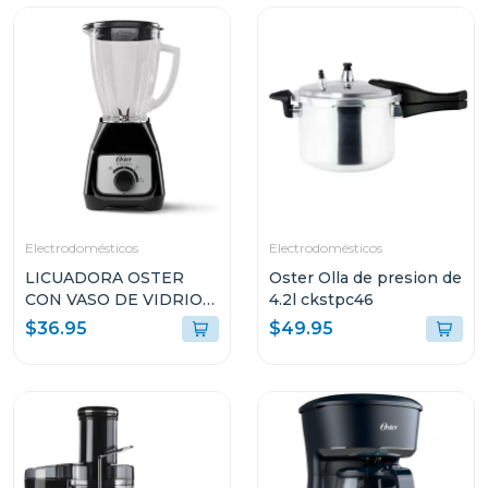
Electrodomésticos
Electrodomésticos
LICUADORA OSTER
Oster Olla de presion de
CON VASO DE VIDRIO
4.2l ckstpc46
DE 1.5L Y CONTROL DE
$36.95
$49.95
PERILLA BLSTKAGBRD