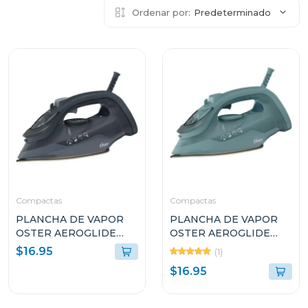
Ordenar por:
Predeterminado
Compactas
Compactas
PLANCHA DE VAPOR
PLANCHA DE VAPOR
OSTER AEROGLIDE
OSTER AEROGLIDE
S7000 NEGRO
S7000 VERDE
$16.95
(1)
GCSTAC7002
GCSTAC7001
$16.95