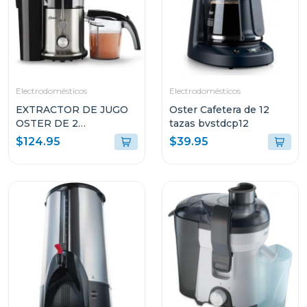
Electrodomésticos
Electrodomésticos
EXTRACTOR DE JUGO
Oster Cafetera de 12
OSTER DE 2
tazas bvstdcp12
VELOCIDADES
$124.95
$39.95
FPSTJE320S