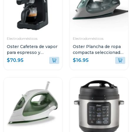
Electrodomésticos
Electrodomésticos
Oster Cafetera de vapor
Oster Plancha de ropa
para espresso y
compacta seleccionador
cappuccino capacidad
de tela 5002
$70.95
$16.95
de 2 tazas stem3300