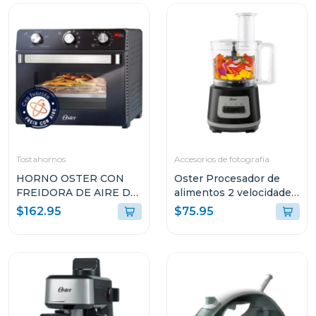
Tostahornos
Accesorios de fotografía
HORNO OSTER CON
Oster Procesador de
FREIDORA DE AIRE DE
alimentos 2 velocidades
22L CON
+ turbo 500 w fp1455
$162.95
$75.95
RECUBRIMIENTO
ANTIADHERENTE
NEGRO TSSTTVMAF1N