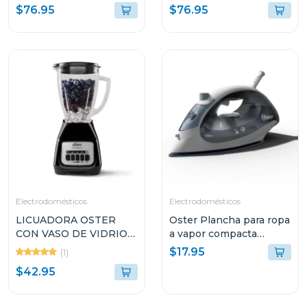
gancho de pantalon
ANTI-ADHERENTE
$76.95
$76.95
CKSTSM3884
Electrodomésticos
Electrodomésticos
LICUADORA OSTER
Oster Plancha para ropa
CON VASO DE VIDRIO
a vapor compacta
DE 1.5L Y 2
gcstbs
$17.95
(1)
VELOCIDADES
$42.95
BLSTKAGBPB