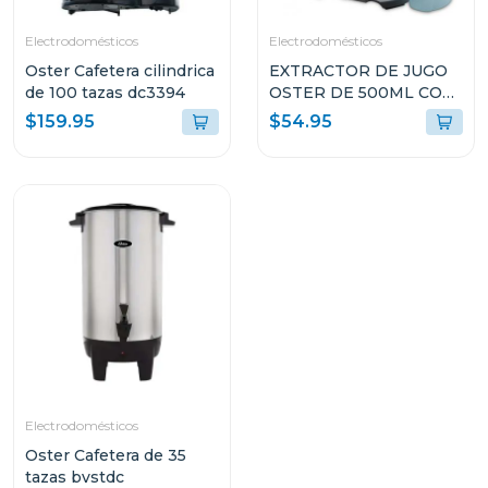
Electrodomésticos
Electrodomésticos
Oster Cafetera cilindrica
EXTRACTOR DE JUGO
de 100 tazas dc3394
OSTER DE 500ML CON
FILTRO DE ACERO
$159.95
$54.95
FPSTJE316W
Electrodomésticos
Oster Cafetera de 35
tazas bvstdc