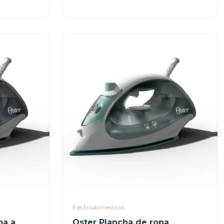
Electrodomésticos
pa a
Oster Plancha de ropa