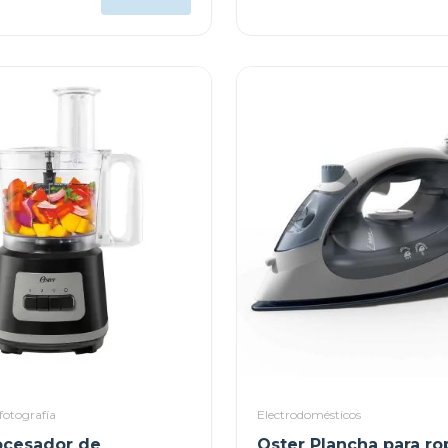
fotografía
Electrodomésticos
ocesador de
Oster Plancha para ro