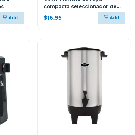
bs
compacta seleccionador de
tela 5002
$16.95
Add
Add