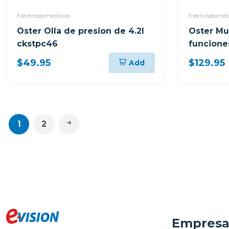
Electrodomésticos
Electrodomés
Oster Olla de presion de 4.2l
Oster Mul
ckstpc46
funcione
ckstpcec
$49.95
$129.95
Add
1
2
Empres