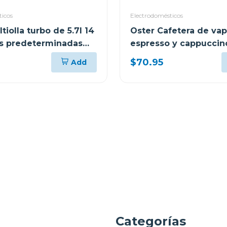
ticos
Electrodomésticos
tiolla turbo de 5.7l 14
Oster Cafetera de vap
s predeterminadas
espresso y cappuccin
t57
capacidad de 2 tazas
$70.95
Add
stem3300
a
Categorías