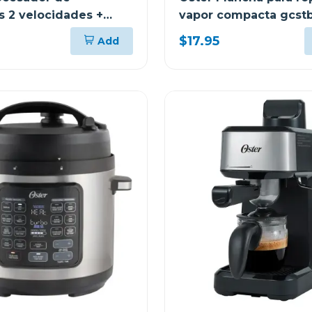
s 2 velocidades +
vapor compacta gcst
0 w fp1455
$17.95
Add