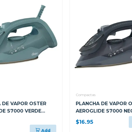
Compactas
 DE VAPOR OSTER
PLANCHA DE VAPOR 
DE S7000 VERDE
AEROGLIDE S7000 N
001
GCSTAC7002
$16.95
Add