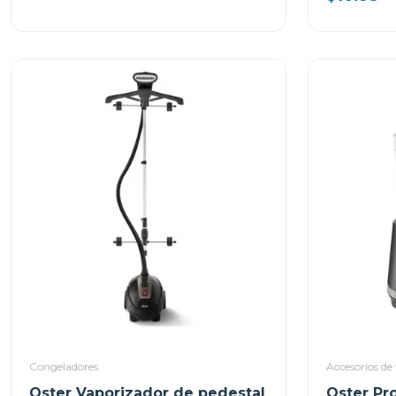
Congeladores
Accesorios de 
Oster Vaporizador de pedestal
Oster Pr