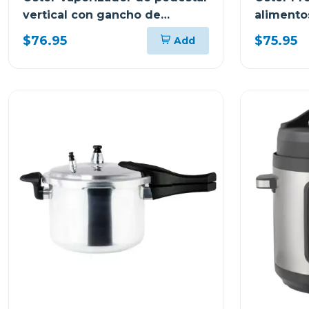
vertical con gancho de
alimento
pantalon
turbo 50
$76.95
$75.95
Add