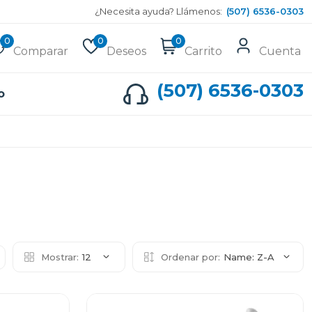
¿Necesita ayuda? Llámenos:
(507) 6536-0303
0
0
0
Comparar
Deseos
Carrito
Cuenta
(507) 6536-0303
o
Mostrar:
12
Ordenar por:
Name: Z-A