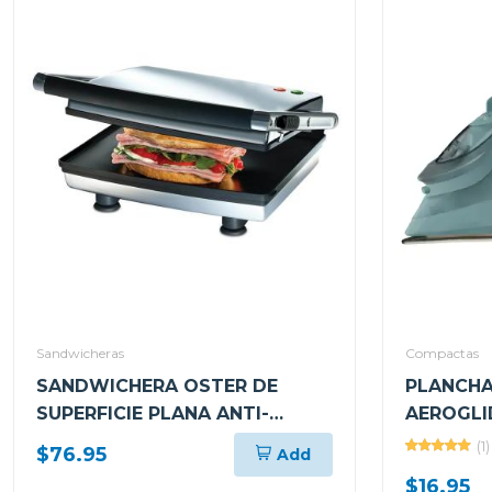
Sandwicheras
Compactas
SANDWICHERA OSTER DE
PLANCHA
SUPERFICIE PLANA ANTI-
AEROGLI
ADHERENTE CKSTSM3884
GCSTAC7
(1)
$76.95
Add
$16.95