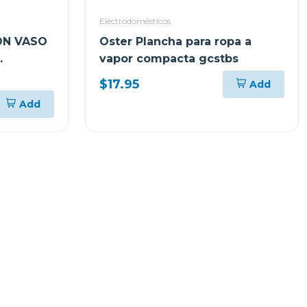
Electrodomésticos
ON VASO
Oster Plancha para ropa a
vapor compacta gcstbs
AGBPB
$17.95
Add
Add