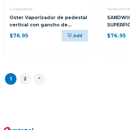
Congeladores
Sandwichera
Oster Vaporizador de pedestal
SANDWIC
vertical con gancho de
SUPERFIC
pantalon
ADHEREN
$76.95
$76.95
Add
1
2