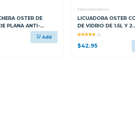
s
Electrodomésticos
HERA OSTER DE
LICUADORA OSTER C
IE PLANA ANTI-
DE VIDRIO DE 1.5L Y 2
TE CKSTSM3884
VELOCIDADES BLSTK
(1)
Add
$42.95