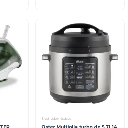
Electrodomésticos
STER
Oster Multiolla turbo de 5.7l 14