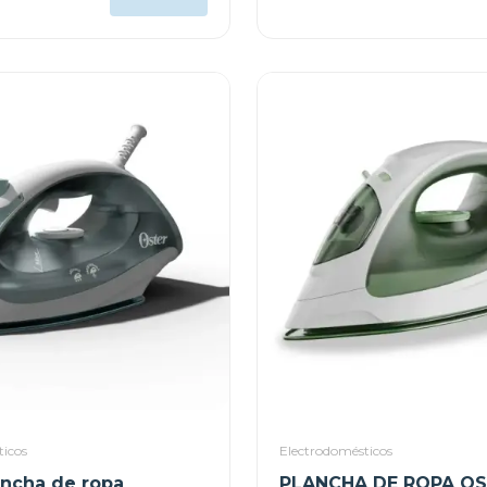
TSSTTVMAF1N
ticos
Electrodomésticos
ancha de ropa
PLANCHA DE ROPA O