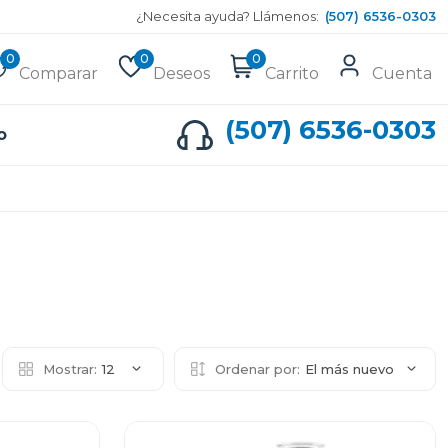
¿Necesita ayuda? Llámenos:
(507) 6536-0303
0
0
0
Comparar
Deseos
Carrito
Cuenta
(507) 6536-0303
o
Mostrar:
12
Ordenar por:
El más nuevo