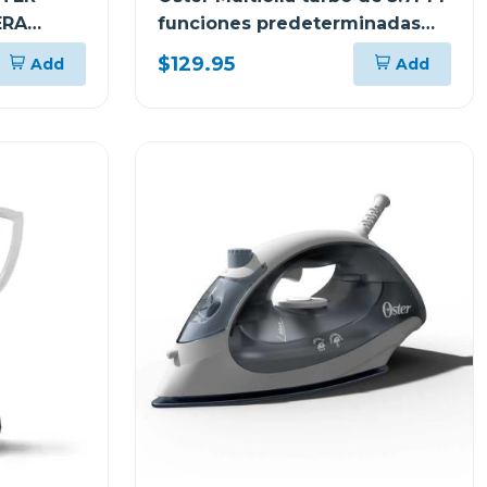
ERA
funciones predeterminadas
ckstpcect57
$129.95
Add
Add