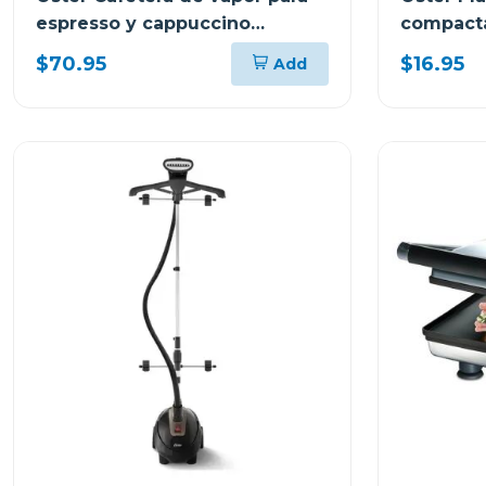
espresso y cappuccino
compacta
capacidad de 2 tazas
tela 5002
$70.95
$16.95
Add
stem3300