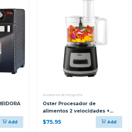
Accesorios de fotografía
REIDORA
Oster Procesador de
alimentos 2 velocidades +
turbo 500 w fp1455
$75.95
Add
Add
RO