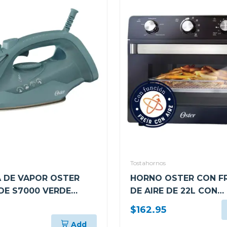
Tostahornos
 DE VAPOR OSTER
HORNO OSTER CON F
DE S7000 VERDE
DE AIRE DE 22L CON
001
RECUBRIMIENTO
$162.95
ANTIADHERENTE NEG
Add