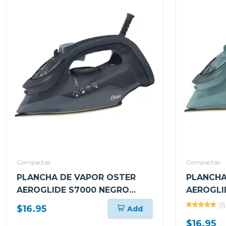
Compactas
Compactas
PLANCHA DE VAPOR OSTER
PLANCHA
AEROGLIDE S7000 NEGRO
AEROGLI
GCSTAC7002
GCSTAC7
(1)
$16.95
Add
$16.95