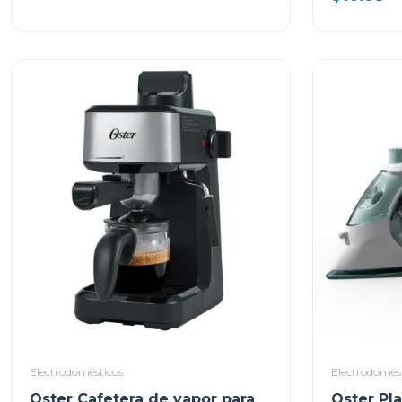
Electrodomésticos
Electrodomés
Oster Cafetera de vapor para
Oster Pl