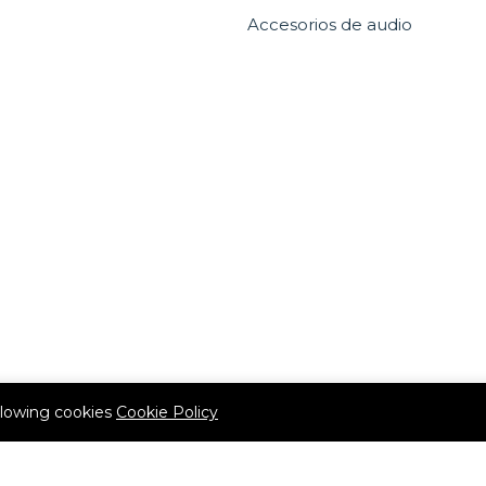
Accesorios de audio
allowing cookies
Cookie Policy
(507) 6536-0303