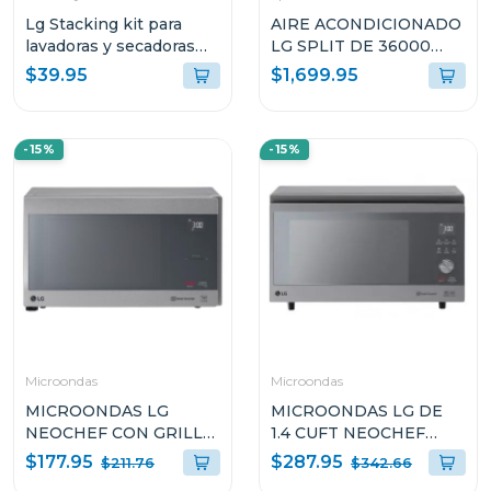
Lg Stacking kit para
AIRE ACONDICIONADO
lavadoras y secadoras
LG SPLIT DE 36000
tds270
BTU DUAL INVERTER
$39.95
$1,699.95
SW362H8
-15%
-15%
Microondas
Microondas
MICROONDAS LG
MICROONDAS LG DE
NEOCHEF CON GRILL
1.4 CUFT NEOCHEF
DE 1.5p³ DE 1200W
SMART INVERTER
$177.95
$287.95
$211.76
$342.66
MH1596CIR
MJ1466APR