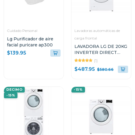
Cuidado Personal
Lavadoras automáticas de
carga frontal
Lg Purificador de aire
facial puricare ap300
LAVADORA LG DE 20KG
INVERTER DIRECT
$139.95
DRIVE THINQ
(1)
WM20WV26W
$487.95
$580.66
DECIMO
-15%
-15%