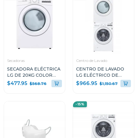
Secadoras
Centro de Lavado
SECADORA ELÉCTRICA
CENTRO DE LAVADO
LG DE 20KG COLOR
LG ELÉCTRICO DE
BLANCO THINQ
20KG WM20/DF20
$477.95
$966.95
$568.76
$1,150.67
DF20WV2EW
-15%