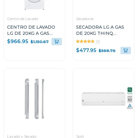
Centro de Lavado
Secadoras
CENTRO DE LAVADO
SECADORA LG A GAS
LG DE 20KG A GAS
DE 20KG THINQ
COLOR BLANCO
DF20WV2W SMART
$966.95
(1)
$1,150.67
WM20/DF20
DIAGNOSIS
$477.95
$568.76
Lavado y Secado
Split