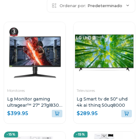
Ordenar por:
Predeterminado
Monitores
Televisores
Lg Monitor gaming
Lg Smart tv de 50" uhd
ultragear™ 27" 27gl830-
4k ai thinq 50uq8000
b qhd 144hz 3 años de
$399.95
$289.95
garantía
-15%
-15%