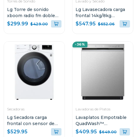
Torres de Sonido
Lavado y Secado
Lg Torre de sonido
Lg Lavasecadora carga
xboom radio fm doble
frontal 14kg/8kg
woofer multi bluetooth
wd14vv3 6 motion dd
$299.99
$547.95
$429.00
$652.06
super bass boost RNC9
con motor inverter ai
direct drive color acer
-36%
Secadoras
Lavadoras de Platos
Lg Secadora carga
Lavaplatos Empotrable
frontal con sensor de
QuadWash™
secado sensor dry y
LDFN3432T
$409.95
$529.95
$649.00
conectivdad thinq de