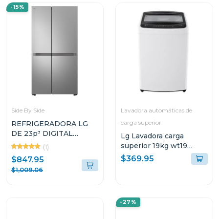
-15%
Side By Side
Lavadora automáticas de
carga superior
REFRIGERADORA LG
DE 23p³ DIGITAL
Lg Lavadora carga
INVERTER SIDE BY
superior 19kg wt19
(1)
SIDE VS25BJNK
turbodrum smart
$369.95
$847.95
diagnosis color blanco
$1,009.06
-27%