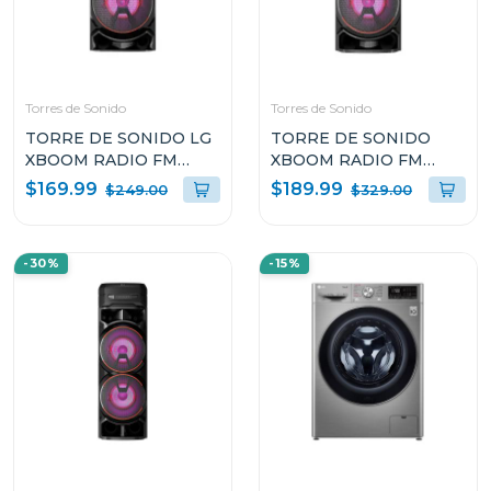
Torres de Sonido
Torres de Sonido
TORRE DE SONIDO LG
TORRE DE SONIDO
XBOOM RADIO FM
XBOOM RADIO FM
MULTI BLUETOOTH
MULTI BLUETOOTH
$169.99
$189.99
$249.00
$329.00
SUPER BASS BOOST
SUPER BASS BOOST
RNC5
RNC7
-30%
-15%