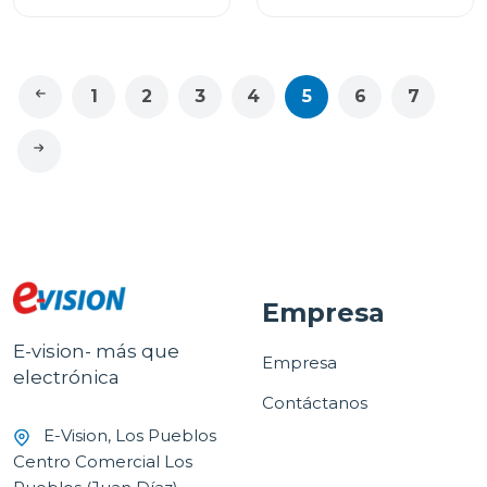
22kg df22wv2
1
2
3
4
5
6
7
Empresa
E-vision- más que
Empresa
electrónica
Contáctanos
E-Vision, Los Pueblos
Centro Comercial Los