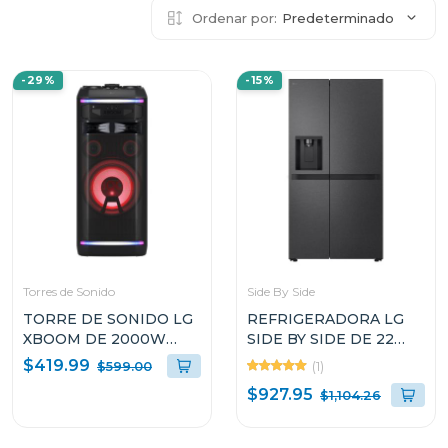
Ordenar por:
Predeterminado
-29%
-15%
Torres de Sonido
Side By Side
TORRE DE SONIDO LG
REFRIGERADORA LG
XBOOM DE 2000W
SIDE BY SIDE DE 22
KARAOKE STAR PRO DJ
CUFT COLOR NEGRO
$419.99
(1)
$599.00
WHEEL OK99M
SMART INVERTER
$927.95
$1,104.26
VS25LQIK