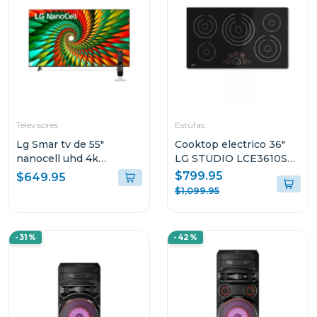
Televisores
Estufas
Lg Smar tv de 55"
Cooktop electrico 36"
nanocell uhd 4k
LG STUDIO LCE3610SB
55nano77
smoothtouch
$799.95
$649.95
$1,099.95
-31%
-42%