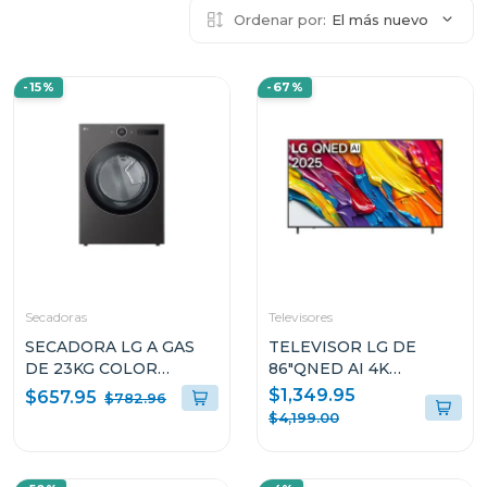
Ordenar por:
El más nuevo
-15%
-67%
Secadoras
Televisores
SECADORA LG A GAS
TELEVISOR LG DE
DE 23KG COLOR
86"QNED AI 4K
NEGRO THINQ
86QNED82ASG
$1,349.95
$657.95
$782.96
D74BFXS6
$4,199.00