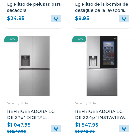
Lg Filtro de pelusas para
Lg Filtro de la bomba de
secadora
desagüe de la lavadora
de carga frontal
$24.95
$9.95
-15%
-15%
Side By Side
Side By Side
REFRIGERADORA LG
REFRIGERADORA LG
DE 27p³ DIGITAL
DE 22.4p³ INSTAVIEW
INVERTER SIDE BY
DOOR IN DOOR CRAFT
$1,047.95
$1,547.95
SIDE VS27LWID
ICE VS25XHWC
$1,247.06
$1,842.06