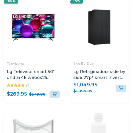
-50%
-4%
Televisores
Side By Side
Lg Televisor smart 50"
Lg Refrigeradora side by
uhd ai 4k webos25
side 27p³ smart inverter
alpha 7 50ua7300
negro matte
$1,049.95
(2)
$1,099.95
$269.95
$549.00