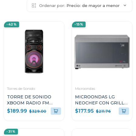
Ordenar por:
Precio: de mayor a menor
-42%
-15%
Torres de Sonido
Microondas
TORRE DE SONIDO
MICROONDAS LG
XBOOM RADIO FM
NEOCHEF CON GRILL
MULTI BLUETOOTH
DE 1.5p³ DE 1200W
$189.99
$177.95
$329.00
$211.76
SUPER BASS BOOST
MH1596CIR
RNC7
-31%