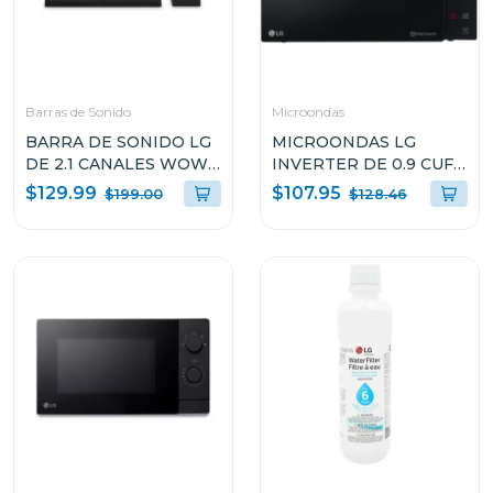
Barras de Sonido
Microondas
BARRA DE SONIDO LG
MICROONDAS LG
DE 2.1 CANALES WOW
INVERTER DE 0.9 CUFT
ORCHESTRA E
NEOCHEF MS0936GIS
$129.99
$107.95
$199.00
$128.46
INTERFAZ 140W S30A