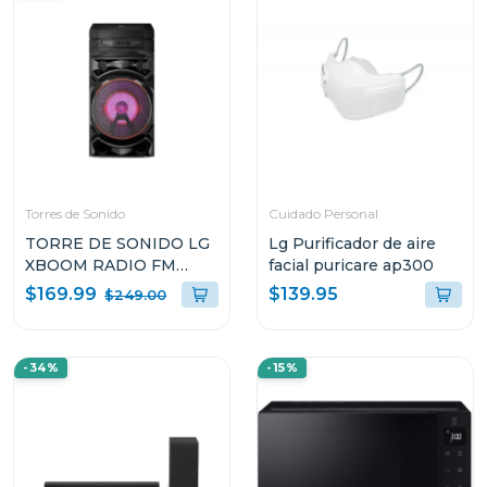
Torres de Sonido
Cuidado Personal
TORRE DE SONIDO LG
Lg Purificador de aire
XBOOM RADIO FM
facial puricare ap300
MULTI BLUETOOTH
$169.99
$139.95
$249.00
SUPER BASS BOOST
RNC5
-34%
-15%