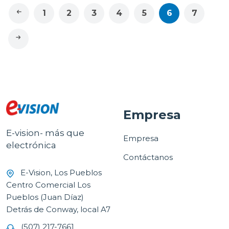
1
2
3
4
5
6
7
Empresa
E-vision- más que
Empresa
electrónica
Contáctanos
E-Vision, Los Pueblos
Centro Comercial Los
Pueblos (Juan Díaz)
Detrás de Conway, local A7
(507) 217-7661