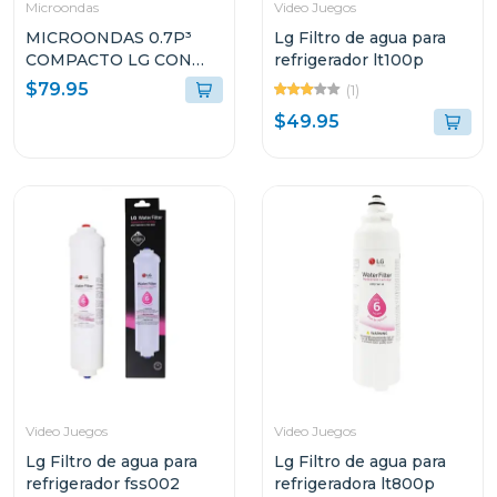
Microondas
Video Juegos
MICROONDAS 0.7P³
Lg Filtro de agua para
COMPACTO LG CON
refrigerador lt100p
PUERTA DE CRISTAL
$79.95
(1)
MS2082
$49.95
Video Juegos
Video Juegos
Lg Filtro de agua para
Lg Filtro de agua para
refrigerador fss002
refrigeradora lt800p