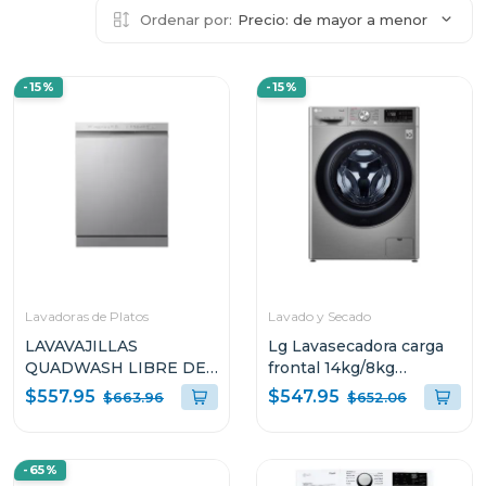
Ordenar por:
Precio: de mayor a menor
-15%
-15%
Lavadoras de Platos
Lavado y Secado
LAVAVAJILLAS
Lg Lavasecadora carga
QUADWASH LIBRE DE
frontal 14kg/8kg
EMPOTRE LFDFD4441T
wd14vv3 6 motion dd
$557.95
$547.95
$663.96
$652.06
con motor inverter ai
direct drive color acer
-65%