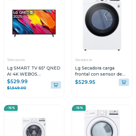
Televisores
Secadoras
Lg SMART TV 65" QNED
Lg Secadora carga
AI 4K WEBOS
frontal con sensor de
65QNED73ASA
secado sensor dry y
$529.99
$529.95
conectivdad thinq de
$1,549.00
22kg df22wv2
-15%
-15%