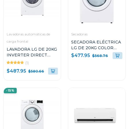
Lavadoras automáticas de
Secadoras
carga frontal
SECADORA ELÉCTRICA
LG DE 20KG COLOR
LAVADORA LG DE 20KG
BLANCO THINQ
INVERTER DIRECT
$477.95
$568.76
DF20WV2EW
DRIVE THINQ
(1)
WM20WV26W
$487.95
$580.66
-15%