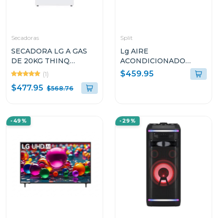
Secadoras
Split
SECADORA LG A GAS
Lg AIRE
DE 20KG THINQ
ACONDICIONADO
DF20WV2W SMART
SPLIT DUAL INVERTER
$459.95
(1)
DIAGNOSIS
12000BTU KW
$477.95
$568.76
MANAGER THINQ
VM122C
-49%
-29%