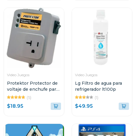
Video Juegos
Video Juegos
Protektor Protector de
Lg Filtro de agua para
voltaje de enchufe para
refrigerador lt100p
refrigeracion domestica
(5)
(1)
110 vac plus
$18.95
$49.95