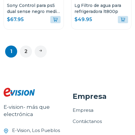
Sony Control para ps5
Lg Filtro de agua para
dual sense negro media
refrigeradora lt800p
noche
$67.95
$49.95
1
2
Empresa
E-vision- más que
Empresa
electrónica
Contáctanos
E-Vision, Los Pueblos