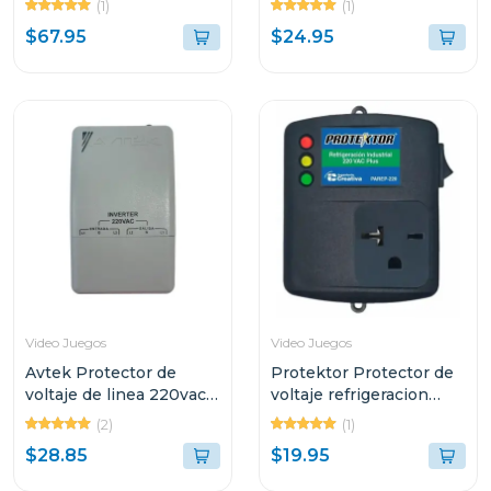
(1)
(1)
$67.95
$24.95
Video Juegos
Video Juegos
Avtek Protector de
Protektor Protector de
voltaje de linea 220vac
voltaje refrigeracion
supresor de alta
industrial 220v
(2)
(1)
capacidad pebas-
$28.85
$19.95
b230/21j