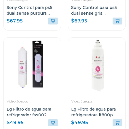
Sony Control para ps5
Sony Control para ps5
dual sense purpura
dual sense gris
galactico
camuflaje
$67.95
$67.95
Video Juegos
Video Juegos
Lg Filtro de agua para
Lg Filtro de agua para
refrigerador fss002
refrigeradora lt800p
$49.95
$49.95