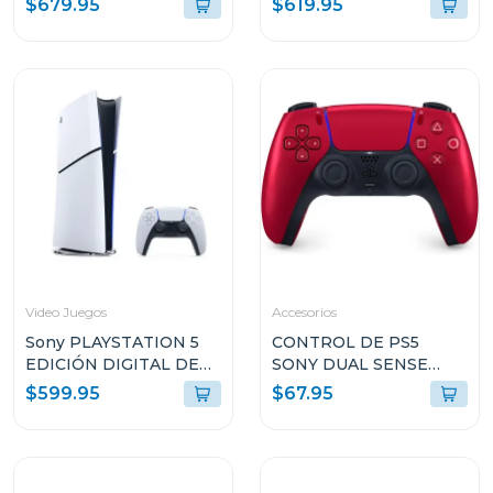
$679.95
$619.95
Video Juegos
Accesorios
Sony PLAYSTATION 5
CONTROL DE PS5
EDICIÓN DIGITAL DE
SONY DUAL SENSE
825GB SIN LECTOR DE
COLOR VOLCANIC RED
$599.95
$67.95
DISCO CFI2115
CFIZCT1W