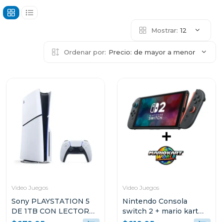
Mostrar:
12
Ordenar por:
Precio: de mayor a menor
Video Juegos
Video Juegos
Sony PLAYSTATION 5
Nintendo Consola
DE 1TB CON LECTOR
switch 2 + mario kart
DE DISCO CFI2115
world