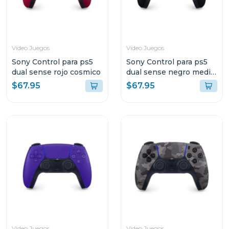
Video Juegos
Video Juegos
Sony Control para ps5
Sony Control para ps5
dual sense rojo cosmico
dual sense negro media
noche
$67.95
$67.95
Video Juegos
Video Juegos