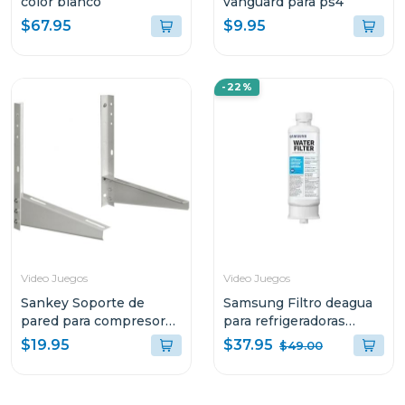
color blanco
vanguard para ps4
$67.95
$9.95
-22%
Video Juegos
Video Juegos
Sankey Soporte de
Samsung Filtro deagua
pared para compresores
para refrigeradoras
de aire acondiconado
hafqin
$37.95
$19.95
$49.00
v5000