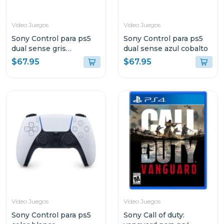
Video Juegos
Video Juegos
Sony Control para ps5
Sony Control para ps5
dual sense gris
dual sense azul cobalto
camuflaje
$67.95
$67.95
Video Juegos
Video Juegos
Sony Control para ps5
Sony Call of duty: