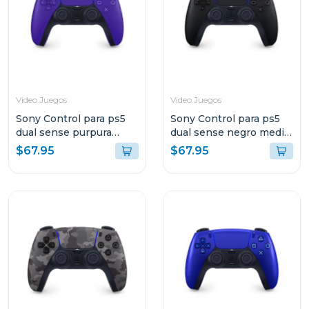
Video Juegos
Video Juegos
Sony Control para ps5
Sony Control para ps5
dual sense purpura
dual sense negro media
galactico
noche
$67.95
$67.95