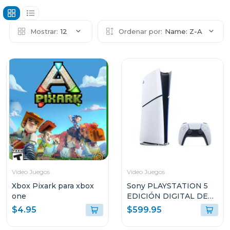
Mostrar:
12
Ordenar por:
Name: Z-A
Video Juegos
Video Juegos
Xbox Pixark para xbox
Sony PLAYSTATION 5
one
EDICIÓN DIGITAL DE
825GB SIN LECTOR DE
$4.95
$599.95
DISCO CFI2115