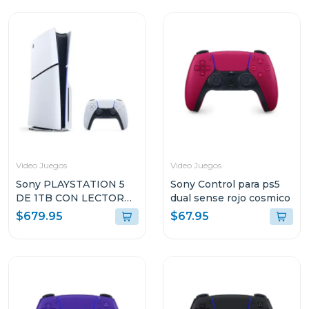
Video Juegos
Video Juegos
Sony PLAYSTATION 5
Sony Control para ps5
DE 1TB CON LECTOR
dual sense rojo cosmico
DE DISCO CFI2115
$679.95
$67.95