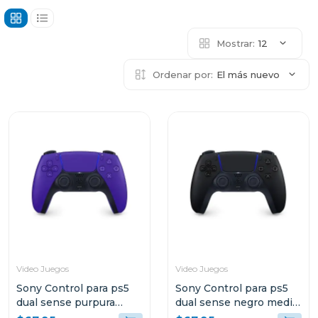
Mostrar:
12
Ordenar por:
El más nuevo
Video Juegos
Video Juegos
Sony Control para ps5
Sony Control para ps5
dual sense purpura
dual sense negro media
galactico
noche