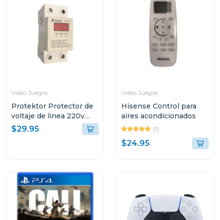
Video Juegos
Video Juegos
Protektor Protector de
Hisense Control para
voltaje de linea 220v
aires acondicionados
con supresor de picos
$29.95
(1)
parphd
$24.95