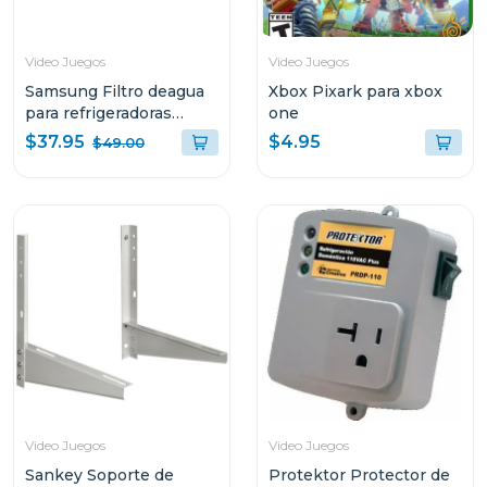
Video Juegos
Video Juegos
Samsung Filtro deagua
Xbox Pixark para xbox
para refrigeradoras
one
hafqin
$37.95
$4.95
$49.00
Video Juegos
Video Juegos
Sankey Soporte de
Protektor Protector de