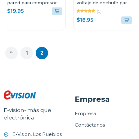
pared para compresores
voltaje de enchufe para
de aire acondiconado
refrigeracion domestica
$19.95
(5)
v5000
110 vac plus
$18.95
1
2
Empresa
E-vision- más que
Empresa
electrónica
Contáctanos
E-Vision, Los Pueblos