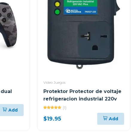
Video Juegos
 dual
Protektor Protector de voltaje
refrigeracion industrial 220v
(1)
Add
$19.95
Add