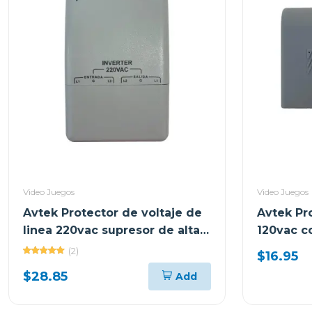
Video Juegos
Video Juegos
Avtek Protector de voltaje de
Avtek Pr
linea 220vac supresor de alta
120vac co
capacidad pebas-b230/21j
(2)
$16.95
$28.85
Add