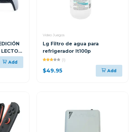
Video Juegos
EDICIÓN
Lg Filtro de agua para
N LECTOR
refrigerador lt100p
(1)
Add
$49.95
Add