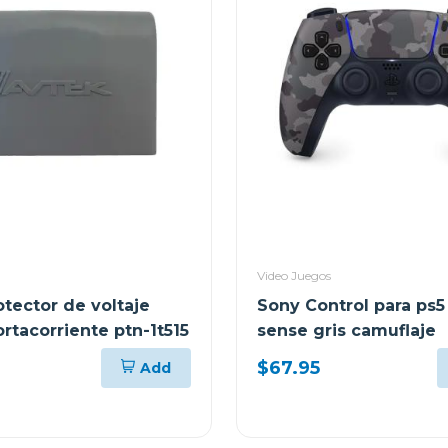
Video Juegos
otector de voltaje
Sony Control para ps5
rtacorriente ptn-1t515
sense gris camuflaje
$67.95
Add