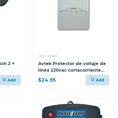
Video Juegos
tch 2 +
Avtek Protector de voltaje de
linea 220vac cortacorriente
pabb-b230
$24.95
Add
Add