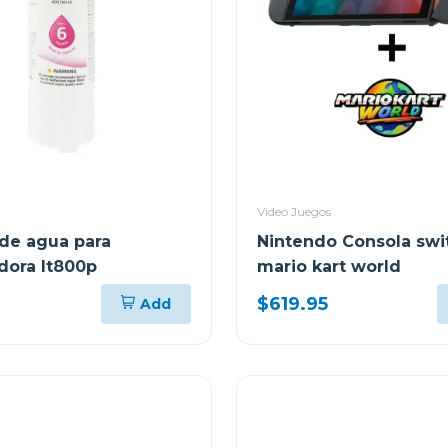
Video Juegos
 de agua para
Nintendo Consola swi
adora lt800p
mario kart world
$619.95
Add