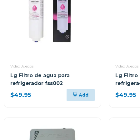
Video Juegos
Video Juegos
Lg Filtro de agua para
Lg Filtro
refrigerador fss002
refriger
$49.95
$49.95
Add