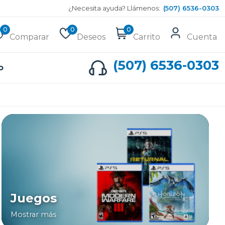
¿Necesita ayuda? Llámenos:
(507) 6536-0303
0
0
0
Comparar
Deseos
Carrito
Cuenta
(507) 6536-0303
o
Juegos
Mostrar más